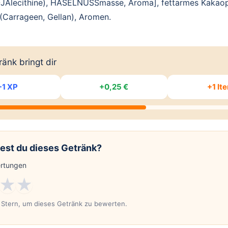
JAlecithine), HASELNUSSmasse, Aroma], fettarmes Kakaop
 (Carrageen, Gellan), Aromen.
änk bringt dir
+1 XP
+0,25 €
+1 It
est du dieses Getränk?
rtungen
★
★
n Stern, um dieses Getränk zu bewerten.