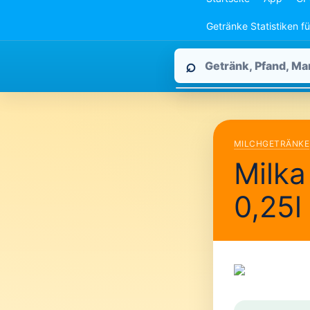
Getränke Statistiken f
Pfandpirat
⌕
durchsuchen
MILCHGETRÄNKE
Milka
0,25