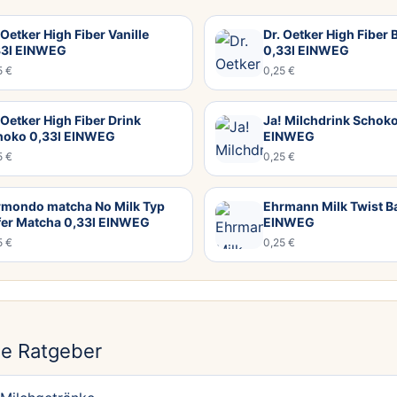
 Oetker High Fiber Vanille
Dr. Oetker High Fiber
33l EINWEG
0,33l EINWEG
5 €
0,25 €
 Oetker High Fiber Drink
Ja! Milchdrink Schoko
hoko 0,33l EINWEG
EINWEG
5 €
0,25 €
rmondo matcha No Milk Typ
Ehrmann Milk Twist B
fer Matcha 0,33l EINWEG
EINWEG
5 €
0,25 €
N
e Ratgeber