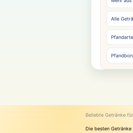
Mehr aus
Alle Getr
Pfandarte
Pfandbon 
Beliebte Getränke fü
Die besten Getränke