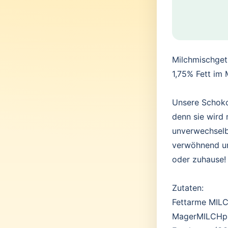
Milchmischget
1,75% Fett im M
Unsere Schoko
denn sie wird 
unverwechselb
verwöhnend un
oder zuhause!
Zutaten:
Fettarme MILC
MagerMILCHpu