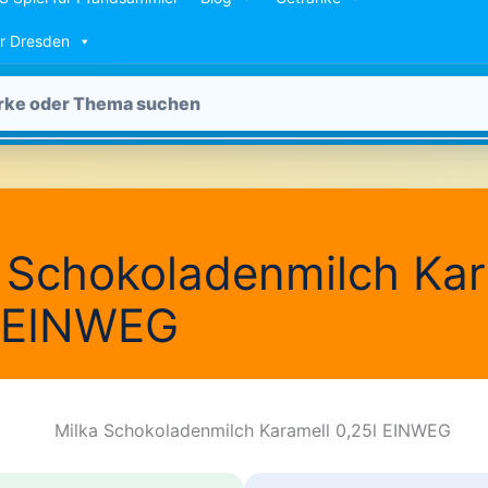
ür Dresden
 Schokoladenmilch Kar
l EINWEG