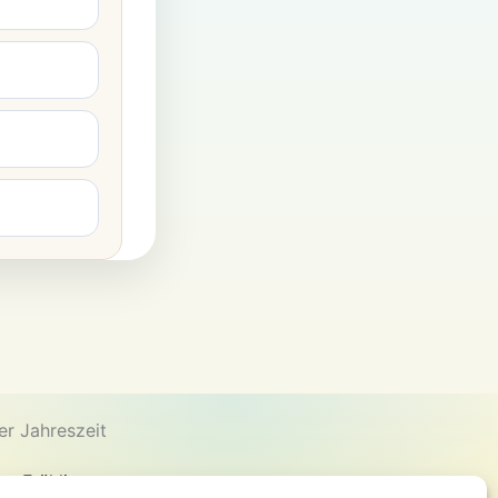
er Jahreszeit
en Frühling