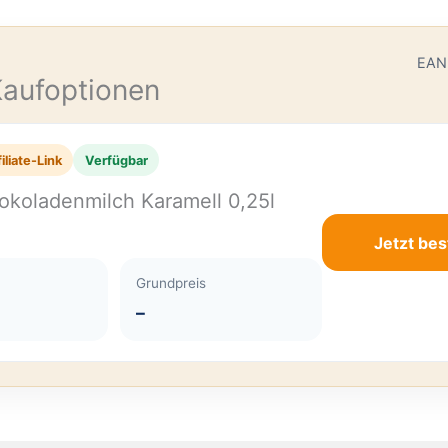
E
EAN
Kaufoptionen
iliate-Link
Verfügbar
okoladenmilch Karamell 0,25l
Jetzt bes
Grundpreis
–