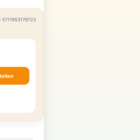
: 5711953179723
tellen