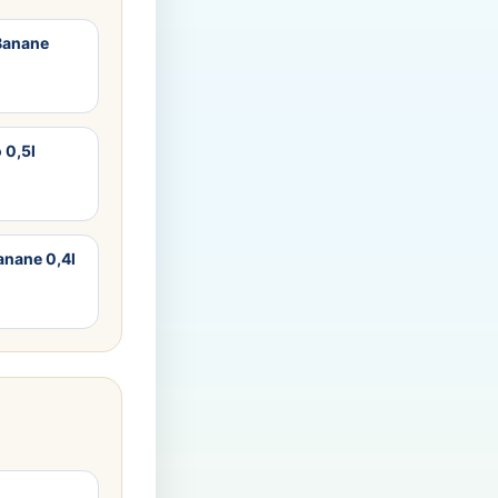
 Banane
 0,5l
anane 0,4l