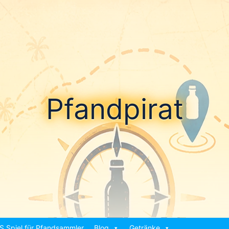
Pfandpirat
S Spiel für Pfandsammler
Blog
Getränke