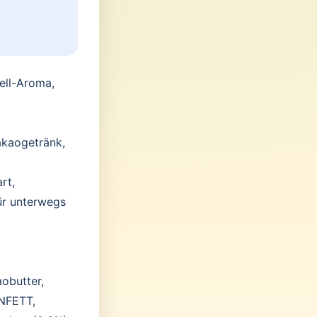
ell-Aroma,
akaogetränk,
rt,
ür unterwegs
obutter,
NFETT,