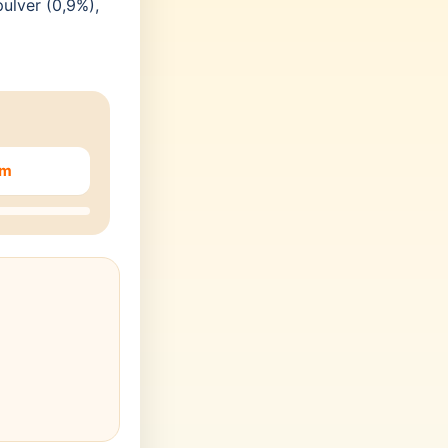
ulver (0,9%),
em