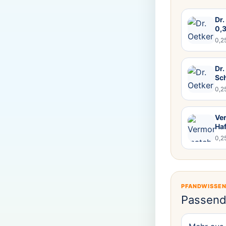
Dr.
0,
0,2
Dr.
Sc
0,2
Ve
Ha
0,2
PFANDWISSE
Passend