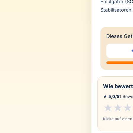
Emulgator (SO
Stabilisatoren
Dieses Getr
Wie bewert
★
5,0
/5
1
Bewe
★
★
★
Klicke auf eine