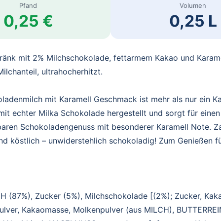
Pfand
Volumen
0,25 €
0,25 L
ränk mit 2% Milchschokolade, fettarmem Kakao und Karam
ilchanteil, ultrahocherhitzt.
ladenmilch mit Karamell Geschmack ist mehr als nur ein K
mit echter Milka Schokolade hergestellt und sorgt für einen
aren Schokoladengenuss mit besonderer Karamell Note. Za
d köstlich – unwiderstehlich schokoladig! Zum Genießen f
H (87%), Zucker (5%), Milchschokolade [(2%); Zucker, Kaka
lver, Kakaomasse, Molkenpulver (aus MILCH), BUTTERREI