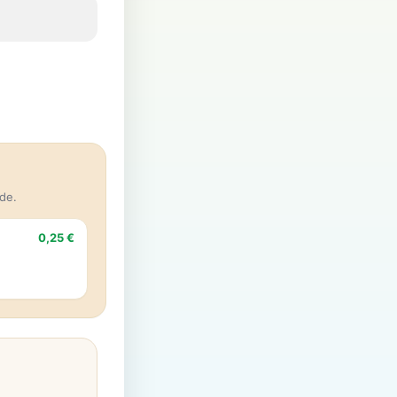
de.
0,25 €