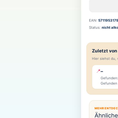
EAN:
571195317
Status:
nicht alk
Zuletzt vo
Hier siehst du
📍
–
Gefunden:
Gefunden
MEHR ENTDE
Ähnlich