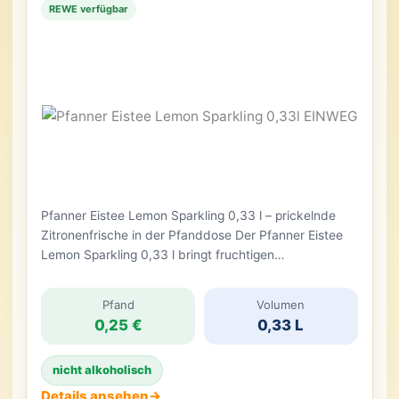
REWE verfügbar
Pfanner Eistee Lemon Sparkling 0,33 l – prickelnde
Zitronenfrische in der Pfanddose Der Pfanner Eistee
Lemon Sparkling 0,33 l bringt fruchtigen
Zitronengeschmack, Schwarztee und Kohlensäure in
einer handlichen Einweg-Pfanddose zusammen.
Pfand
Volumen
Anders als klassischer stiller Eistee besitzt die Variante
0,25 €
0,33 L
„Lemon Sparkling“ eine deutlich prickelnde Note.
Dadurch wirkt das Getränk spritziger und erinnert
nicht alkoholisch
geschmacklich an eine Mischung […]
Details ansehen
→