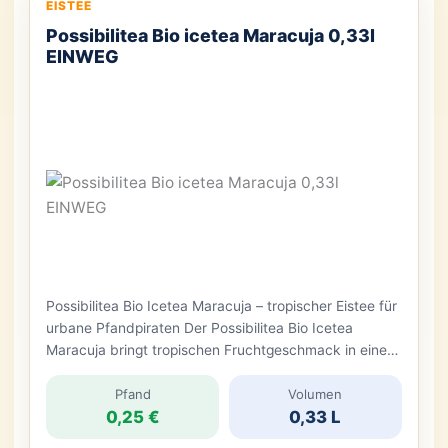
EISTEE
Possibilitea Bio icetea Maracuja 0,33l
EINWEG
Possibilitea Bio Icetea Maracuja – tropischer Eistee für
urbane Pfandpiraten Der Possibilitea Bio Icetea
Maracuja bringt tropischen Fruchtgeschmack in eine
auffällig gestaltete Pfanddose. Maracujasaft,
Agavendicksaft und Schwarztee-Extrakt treffen hier
Pfand
Volumen
0,25 €
0,33 L
aufeinander und ergeben ein süßes Bio-Teegetränk
mit exotischer Note. Die orangefarbene Dose wirkt, als