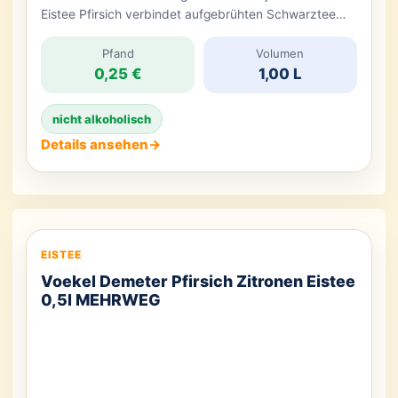
Eistee Pfirsich verbindet aufgebrühten Schwarztee
mit mildem Pfirsichgeschmack. In der handlichen 1-
Liter-Flasche ist er ein unkomplizierter Durstlöscher für
Pfand
Volumen
0,25 €
1,00 L
unterwegs, den Park, das Büro oder einen
entspannten Nachmittag zu Hause. Geschmacklich
trifft die herbe Grundlage des Schwarztees auf eine
nicht alkoholisch
fruchtig-süße Pfirsichnote. Mit 18 Kilokalorien […]
Details ansehen
→
EISTEE
Voekel Demeter Pfirsich Zitronen Eistee
0,5l MEHRWEG