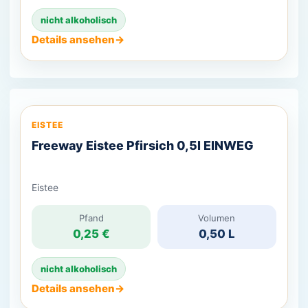
wieder Cola, Limo oder klassischen Pfirsich-Eistee
nicht alkoholisch
trinken wollen. […]
Details ansehen
→
EISTEE
Freeway Eistee Pfirsich 0,5l EINWEG
Eistee
Pfand
Volumen
0,25 €
0,50 L
nicht alkoholisch
Details ansehen
→