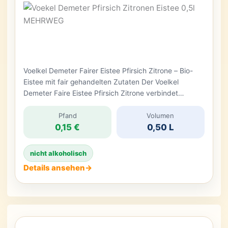
Voelkel Demeter Fairer Eistee Pfirsich Zitrone – Bio-
Eistee mit fair gehandelten Zutaten Der Voelkel
Demeter Faire Eistee Pfirsich Zitrone verbindet
aromatischen Schwarztee und Hibiskus mit
fruchtigem Pfirsichmark und Zitronendirektsaft. Das
Pfand
Volumen
0,15 €
0,50 L
vegane Bio-Erfrischungsgetränk besitzt einen
Fruchtgehalt von 14,5 Prozent und wird in einer 0,5-
Liter-Mehrwegflasche angeboten. Pfirsich sorgt für
nicht alkoholisch
eine angenehm weiche Fruchtnote, während die
Details ansehen
→
Zitrone dem […]