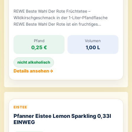
REWE Beste Wahl Der Rote Früchtetee –
Wildkirschgeschmack in der 1-Liter-Pfandflasche
REWE Beste Wahl Der Rote ist ein fruchtiges
Hagebutten-Hibiskusblütenteegetränk mit
Wildkirschgeschmack. Der direkt aufgebrühte
Pfand
Volumen
Früchtetee verbindet die leicht herben Noten von
0,25 €
1,00 L
Hagebutte und Hibiskus mit Zucker, Sauerkirschsaft
und Aronia. Dadurch entsteht ein süß-säuerliches
nicht alkoholisch
Getränk mit intensiver roter Fruchtnote. Abgefüllt wird
der Früchtetee in einer […]
Details ansehen
→
EISTEE
Pfanner Eistee Lemon Sparkling 0,33l
EINWEG