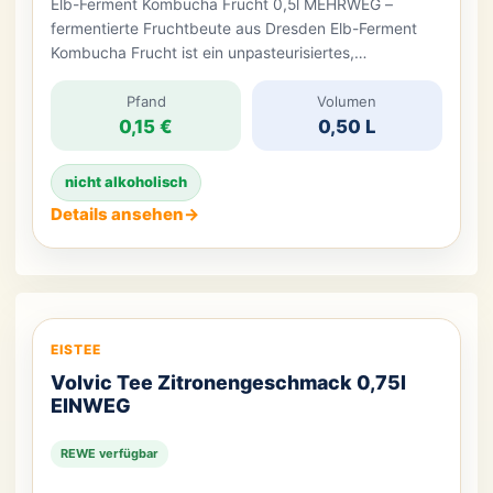
Elb-Ferment Kombucha Frucht 0,5l MEHRWEG –
fermentierte Fruchtbeute aus Dresden Elb-Ferment
Kombucha Frucht ist ein unpasteurisiertes,
fermentiertes Früchteteegetränk aus Dresden. Die
Rezeptur kombiniert Wasser mit einem Bio-Früchtetee
Pfand
Volumen
0,15 €
0,50 L
aus Apfel, Aronia, roter Johannisbeere und schwarzer
Johannisbeere. Rübenzucker dient den Kombucha-
Kulturen während der Fermentation als Grundlage.
nicht alkoholisch
Das Ergebnis segelt geschmacklich zwischen
Details ansehen
→
fruchtigem Eistee, feinherbem Gärgetränk und leicht
[…]
EISTEE
Volvic Tee Zitronengeschmack 0,75l
EINWEG
REWE verfügbar