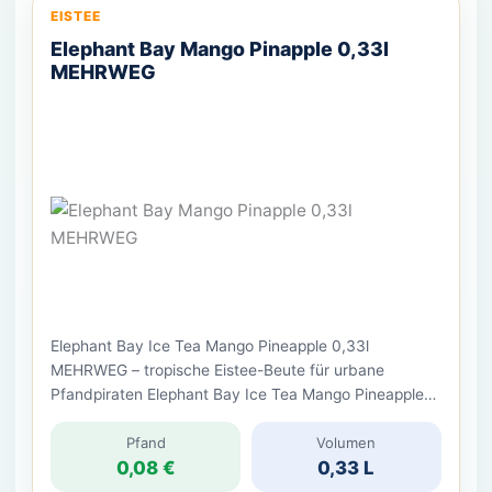
EISTEE
Elephant Bay Mango Pinapple 0,33l
MEHRWEG
Elephant Bay Ice Tea Mango Pineapple 0,33l
MEHRWEG – tropische Eistee-Beute für urbane
Pfandpiraten Elephant Bay Ice Tea Mango Pineapple
0,33l MEHRWEG ist ein fruchtiger Eistee in der
Glasflasche mit tropischem Mango-Ananas-
Pfand
Volumen
0,08 €
0,33 L
Geschmack. Der Drink richtet sich an alle, die eine
süße, gekühlte Erfrischung suchen, aber nicht schon