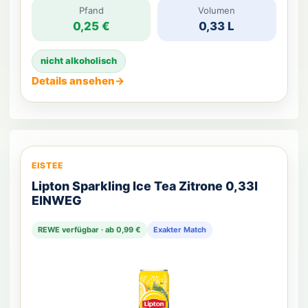
Süße und Frische, perfekt für heiße Tage oder einfach
Pfand
Volumen
0,25 €
0,33 L
als köstlicher Durstlöscher zwischendurch.
nicht alkoholisch
Details ansehen
→
EISTEE
Lipton Sparkling Ice Tea Zitrone 0,33l
EINWEG
REWE verfügbar · ab 0,99 €
Exakter Match