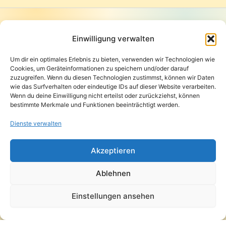
Startseite
Presse
Einwilligung verwalten
Kontakt / Support
Um dir ein optimales Erlebnis zu bieten, verwenden wir Technologien wie
Datenschutzerklärung
Cookies, um Geräteinformationen zu speichern und/oder darauf
AGB
zuzugreifen. Wenn du diesen Technologien zustimmst, können wir Daten
Widerrufsbelehrung
wie das Surfverhalten oder eindeutige IDs auf dieser Website verarbeiten.
Wenn du deine Einwilligung nicht erteilst oder zurückziehst, können
Versand und Lieferung
bestimmte Merkmale und Funktionen beeinträchtigt werden.
Zahlungsarten
Impressum
Dienste verwalten
Copyright © 2026 Pfandpirat | Präsentiert von
Zimmermanns
Akzeptieren
Internet & PR-Beratung
Ablehnen
Folge Pfandpirat
Einstellungen ansehen
Instagram
YouTube