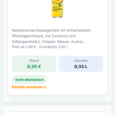
Kalorienarmes Eisteegetränk mit erfrischendem
Pfirsichgeschmack, mit Zucker(n) und
Süßungsmittel(n). Zutaten: Wasser, Zucker,
Preis ab 0,99 €
·
Grundpreis 3,00 l
Kohlensäure, Fruktose, Schwarztee-Extrakt⁽¹⁾ (0,3%),
Säuerungsmittel Citronensäure, Säureregulator
Trinatriumcitrat, Zitronensaft aus
Pfand
Volumen
Zitronensaftkonzentrat (0,1%), Äpfelsäure, Aroma,
0,25 €
0,33 L
Antioxidationsmittel Ascorbinsäure, Süßungsmittel
Steviolglycoside. ⁽¹⁾Rainforest Alliance Certified. Mehr
nicht alkoholisch
Informationen unter ra.org.
Details ansehen
→