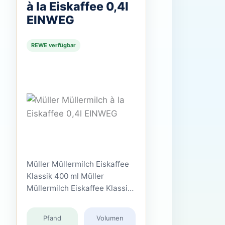
à la Eiskaffee 0,4l
EINWEG
REWE verfügbar
Müller Müllermilch Eiskaffee
Klassik 400 ml Müller
Müllermilch Eiskaffee Klassik
400 ml ist ein
Milchmischerzeugnis mit
Pfand
Volumen
Kaffee-Extrakt und gehört zu