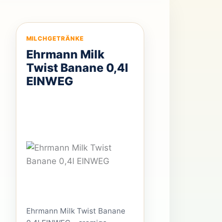
B12. Die Grundlage bilden
fettarme Milch und
Magermilch. Hinzu kommen
MILCHGETRÄNKE
[…]
Ehrmann Milk
Twist Banane 0,4l
EINWEG
Ehrmann Milk Twist Banane