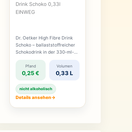
Dr. Oetker High Fibre Drink
Schoko – ballaststoffreicher
Schokodrink in der 330-ml-
Pfandflasche Der Dr. Oetker
High Fibre Drink Schoko ist
Pfand
Volumen
0,25 €
0,33 L
ein gekühltes Getränk auf
Milchbasis, das
Schokoladengeschmack mit
nicht alkoholisch
einem erhöhten
Details ansehen
→
Ballaststoffgehalt verbindet.
Die handliche 330-ml-
Flasche enthält insgesamt 9
Gramm Ballaststoffe, 12
Gramm Eiweiß und Vitamin