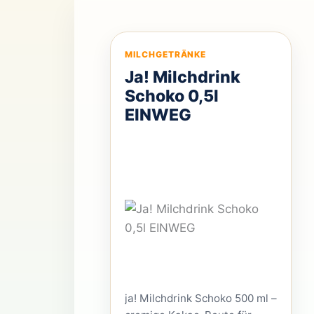
liefert laut Verpackung 8,4
Gramm Ballaststoffe, 11
Gramm […]
MILCHGETRÄNKE
Ja! Milchdrink
Schoko 0,5l
EINWEG
ja! Milchdrink Schoko 500 ml –