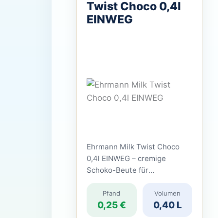
Twist Choco 0,4l
EINWEG
Ehrmann Milk Twist Choco
0,4l EINWEG – cremige
Schoko-Beute für
Stadtpiraten Der Ehrmann
Milk Twist Choco 0,4l ist ein
Pfand
Volumen
0,25 €
0,40 L
laktosefreies Milchgetränk
mit Schokoladengeschmack