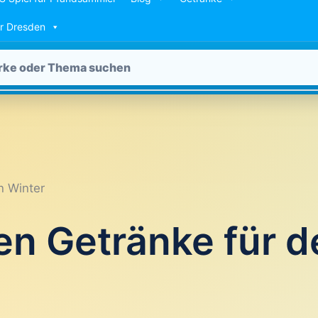
ür Dresden
n Winter
en Getränke für d