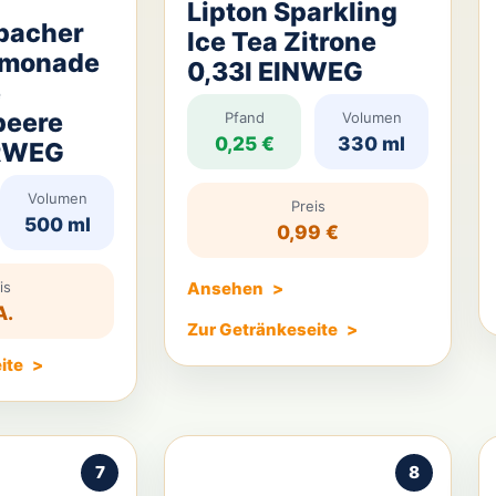
Lipton Sparkling
bacher
Ice Tea Zitrone
imonade
0,33l EINWEG
e
beere
Pfand
Volumen
0,25 €
330 ml
HRWEG
Volumen
Preis
500 ml
0,99 €
is
Ansehen
A.
Zur Getränkeseite
ite
7
8