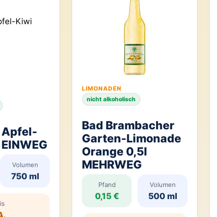
LIMONADEN
nicht alkoholisch
Bad Brambacher
 Apfel-
Garten-Limonade
l EINWEG
Orange 0,5l
MEHRWEG
Volumen
750 ml
Pfand
Volumen
0,15 €
500 ml
is
A.