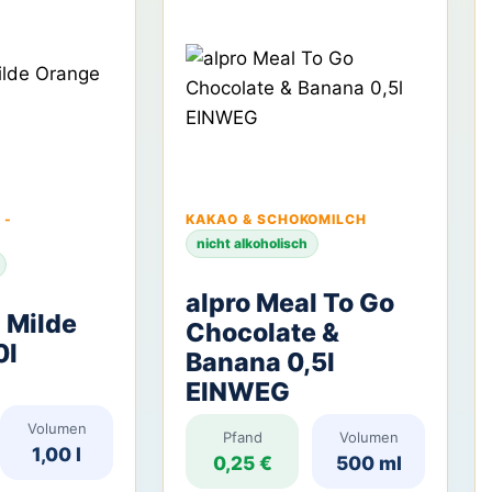
 -
KAKAO & SCHOKOMILCH
nicht alkoholisch
alpro Meal To Go
 Milde
Chocolate &
0l
Banana 0,5l
EINWEG
Volumen
Pfand
Volumen
1,00 l
0,25 €
500 ml