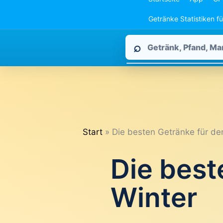
Getränke Statistiken f
Pfandpirat
⌕
durchsuchen
Start
Die besten Getränke für de
Die best
Winter