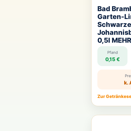
Bad Bram
Garten-L
Schwarz
Johannis
0,5l ME
Pfand
0,15 €
Pre
k. 
Zur Getränkese