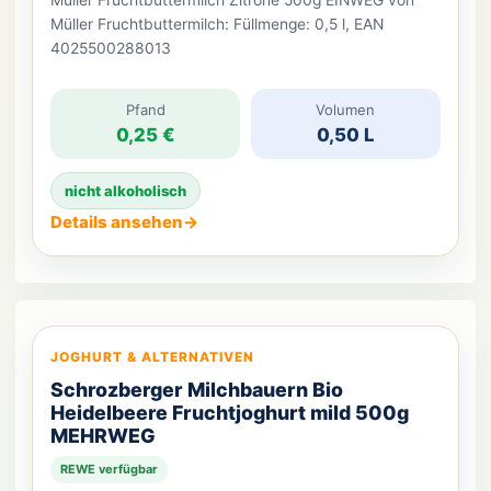
Müller Fruchtbuttermilch Zitrone 500g EINWEG von
Müller Fruchtbuttermilch: Füllmenge: 0,5 l, EAN
4025500288013
Pfand
Volumen
0,25 €
0,50 L
nicht alkoholisch
Details ansehen
→
JOGHURT & ALTERNATIVEN
Schrozberger Milchbauern Bio
Heidelbeere Fruchtjoghurt mild 500g
MEHRWEG
REWE verfügbar