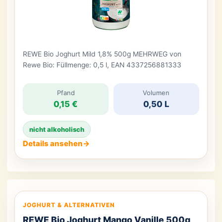
REWE Bio Joghurt Mild 1,8% 500g MEHRWEG von
Rewe Bio: Füllmenge: 0,5 l, EAN 4337256881333
Pfand
Volumen
0,15 €
0,50 L
nicht alkoholisch
Details ansehen
→
JOGHURT & ALTERNATIVEN
REWE Bio Joghurt Mango Vanille 500g