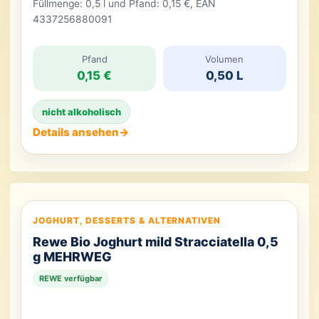
Füllmenge: 0,5 l und Pfand: 0,15 €, EAN
4337256880091
Pfand
Volumen
0,15 €
0,50 L
nicht alkoholisch
Details ansehen
→
JOGHURT, DESSERTS & ALTERNATIVEN
Rewe Bio Joghurt mild Stracciatella 0,5
g MEHRWEG
REWE verfügbar