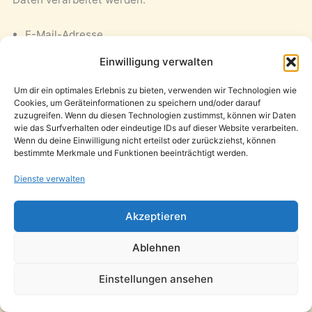
E-Mail-Adresse
Nutzer-ID
Einwilligung verwalten
Zeitpunkt der Einwilligung
Um dir ein optimales Erlebnis zu bieten, verwenden wir Technologien wie
Inhalt der Einwilligung
Cookies, um Geräteinformationen zu speichern und/oder darauf
zuzugreifen. Wenn du diesen Technologien zustimmst, können wir Daten
Quelle der Einwilligung
wie das Surfverhalten oder eindeutige IDs auf dieser Website verarbeiten.
Wenn du deine Einwilligung nicht erteilst oder zurückziehst, können
Double-Opt-In-Status, sofern verwendet
bestimmte Merkmale und Funktionen beeinträchtigt werden.
Zeitpunkt eines Widerrufs
Dienste verwalten
Versand- und Zustellinformationen
technische Protokolldaten
Akzeptieren
Sie können eine erteilte Einwilligung jederzeit mit
Ablehnen
Wirkung für die Zukunft widerrufen, zum Beispiel über
einen Abmeldelink in der E-Mail, über Einstellungen im
Einstellungen ansehen
Nutzerkonto oder durch Nachricht an uns.