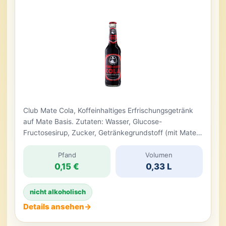
Club Mate Cola, Koffeinhaltiges Erfrischungsgetränk
auf Mate Basis. Zutaten: Wasser, Glucose-
Fructosesirup, Zucker, Getränkegrundstoff (mit Mate-
Extrakt und anderen pflanzlichen Extrakten),
koffeinhaltig aus Colanuss, Tee und Kaffee,
Pfand
Volumen
0,15 €
0,33 L
natürlichem Aroma, Farbstoff-Zuckerkulör E150d,
Säuerungsmittel: Phosphorsäure (E338), Kohlensäure.
nicht alkoholisch
Details ansehen
→