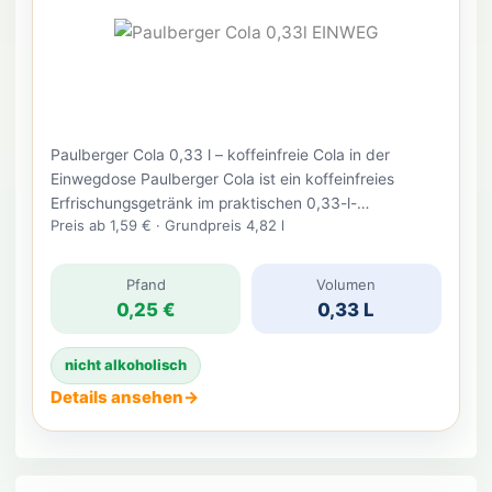
Paulberger Cola 0,33 l – koffeinfreie Cola in der
Einwegdose Paulberger Cola ist ein koffeinfreies
Erfrischungsgetränk im praktischen 0,33-l-
Preis ab 1,59 €
·
Grundpreis 4,82 l
Dosenformat. Die Sorte ergänzt das Sortiment der
Lifestyle-Limonadenmarke Paulberger um einen
klassischen Cola-Geschmack und richtet sich an alle,
Pfand
Volumen
die Cola-Genuss ohne Koffein suchen. Durch die
0,25 €
0,33 L
handliche Einwegdose eignet sich das Getränk ideal
für unterwegs, Schule, Arbeit, Gaming, […]
nicht alkoholisch
Details ansehen
→