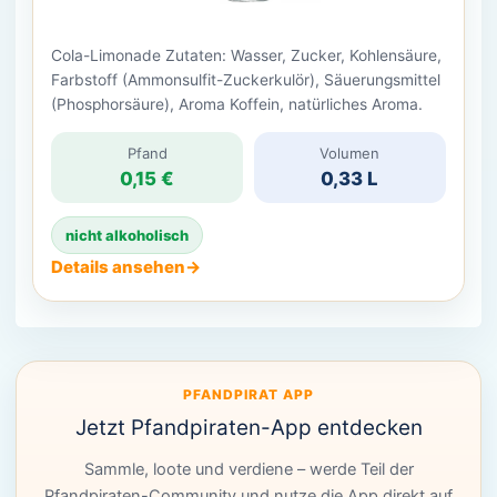
Cola-Limonade Zutaten: Wasser, Zucker, Kohlensäure,
Farbstoff (Ammonsulfit-Zuckerkulör), Säuerungsmittel
(Phosphorsäure), Aroma Koffein, natürliches Aroma.
Pfand
Volumen
0,15 €
0,33 L
nicht alkoholisch
Details ansehen
→
PFANDPIRAT APP
Jetzt Pfandpiraten-App entdecken
Sammle, loote und verdiene – werde Teil der
Pfandpiraten-Community und nutze die App direkt auf