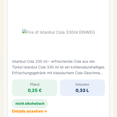
Istanbul Cola 330 ml – erfrischende Cola aus der
Türkei Istanbul Cola 330 ml ist ein kohlensäurehaltiges
Erfrischungsgetränk mit klassischem Cola-Geschmack
und koffeinhaltiger Rezeptur. Die Cola stammt aus der
Türkei und bietet eine spannende Alternative zu
Pfand
Volumen
0,25 €
0,33 L
bekannten Cola-Marken. Mit ihrer süßen Note, der
prickelnden Kohlensäure und dem typischen Cola-
Aroma eignet sie sich ideal für alle, […]
nicht alkoholisch
Details ansehen
→