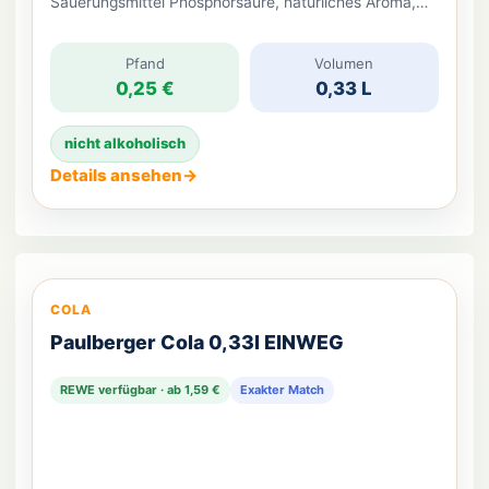
Säuerungsmittel Phosphorsäure, natürliches Aroma,
Aroma Koffein.
Pfand
Volumen
0,25 €
0,33 L
nicht alkoholisch
Details ansehen
→
COLA
Paulberger Cola 0,33l EINWEG
REWE verfügbar · ab 1,59 €
Exakter Match