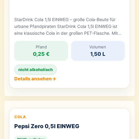
StarDrink Cola 1,5l EINWEG – große Cola-Beute für
urbane Pfandpiraten StarDrink Cola 1,5l EINWEG ist
eine klassische Cola in der großen PET-Flasche. Mit
Zucker, Koffein, Phosphorsäure und Ammonsulfit-
Zuckerkulör E150d fährt sie klar auf traditionellem
Pfand
Volumen
0,25 €
1,50 L
Cola-Kurs: dunkel, süß, spritzig und koffeinhaltig. Die
1,5l-Flasche eignet sich vor allem für Vorrat, Familie,
Party, Grillabend, Gaming-Runde oder als günstige […]
nicht alkoholisch
Details ansehen
→
COLA
Pepsi Zero 0,5l EINWEG