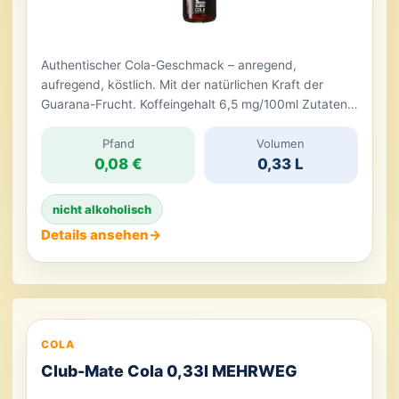
Authentischer Cola-Geschmack – anregend,
aufregend, köstlich. Mit der natürlichen Kraft der
Guarana-Frucht. Koffeingehalt 6,5 mg/100ml Zutaten:
Natürliches Mineralwasser mit Kohlensäure versetzt**
Zucker* Zitronensaft aus Zitronensaftkonzentrat*
Pfand
Volumen
0,08 €
0,33 L
karamellisierter Zucker* Guaranaextrakt*
Gewürzextrakt* (*aus ökologischem Anbau)
nicht alkoholisch
Details ansehen
→
COLA
Club-Mate Cola 0,33l MEHRWEG