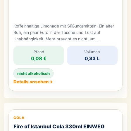
Koffeinhaltige Limonade mit Süßungsmitteln. Ein alter
Bulli, ein paar Euro in der Tasche und Lust auf
Unabhängigkeit. Mehr braucht es nicht, um
loszulegen. Weil jedes Studium irgendwann zu Ende
geht, stellten sich Mirco und Lorenz im Jahr 2002 die
Pfand
Volumen
0,08 €
0,33 L
große Frage: Wohin mit dem Lebenssinn? Die Antwort:
Dahin, wo man selbst am liebsten ist – […]
nicht alkoholisch
Details ansehen
→
COLA
Fire of Istanbul Cola 330ml EINWEG