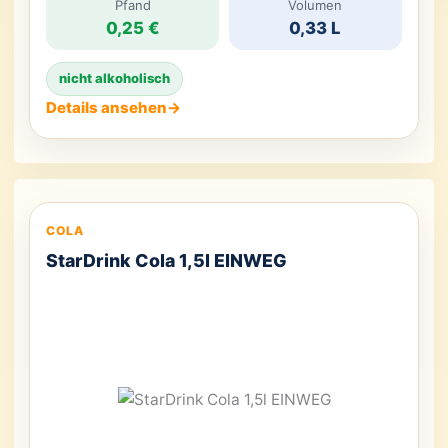
ultimativen Energieschub für den Tag. Mit jedem
Pfand
Volumen
0,25 €
0,33 L
Schluck werden Sie von dem intensiven Geschmack
und dem belebenden Effekt dieses Getränks
begeistert sein. Bitte […]
nicht alkoholisch
Details ansehen
→
COLA
StarDrink Cola 1,5l EINWEG