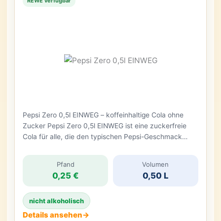
REWE verfügbar
Pepsi Zero 0,5l EINWEG – koffeinhaltige Cola ohne
Zucker Pepsi Zero 0,5l EINWEG ist eine zuckerfreie
Cola für alle, die den typischen Pepsi-Geschmack
mögen, aber auf Zucker verzichten möchten. Das
Getränk ist laut Etikett ein koffeinhaltiges
Pfand
Volumen
Erfrischungsgetränk mit Süßungsmitteln, kalorienarm
0,25 €
0,50 L
und ohne Zucker. Auf der Vorderseite ist außerdem
der Hinweis Zero Zucker zu erkennen. Die […]
nicht alkoholisch
Details ansehen
→