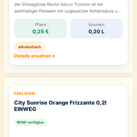
der Einwegdose Ravini Secco Trocken ist ein
weinhaltiger Perlwein mit zugesetzter Kohlensäure und
angenehm trockenem Charakter. Die kleine 0,2-l-Dose
eignet sich ideal für alle, die einen leichten,
Pfand
Volumen
0,25 €
0,20 L
prickelnden Secco in praktischer Portionsgröße
genießen möchten. Ob als Aperitif, zum Anstoßen oder
als Begleiter für entspannte Momente: Ravini […]
alkoholisch
Details ansehen
→
PERLWEIN
City Sunrise Orange Frizzante 0,2l
EINWEG
REWE verfügbar