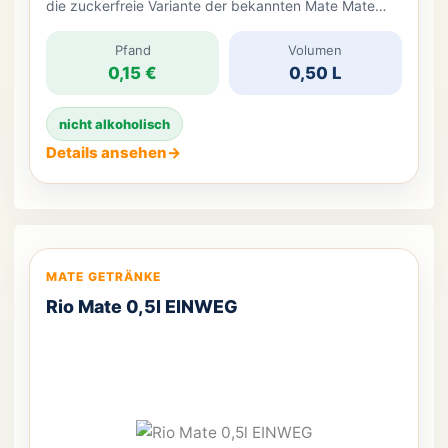
die zuckerfreie Variante der bekannten Mate Mate
von Thomas Henry aus Berlin. Das Getränk richtet sich
an alle, die den typischen Mate-Geschmack mögen,
Pfand
Volumen
0,15 €
0,50 L
aber bewusst auf Zucker verzichten wollen. Mit 0 g
Zucker pro 100 ml und einem […]
nicht alkoholisch
Details ansehen
→
MATE GETRÄNKE
Rio Mate 0,5l EINWEG