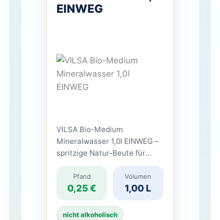
EINWEG
VILSA Bio-Medium
Mineralwasser 1,0l EINWEG –
spritzige Natur-Beute für
urbane Pfandpiraten VILSA
Bio-Medium Mineralwasser
Pfand
Volumen
0,25 €
1,00 L
1,0l EINWEG ist ein
natürliches Mineralwasser
mit Kohlensäure. Es ist ein
nicht alkoholisch