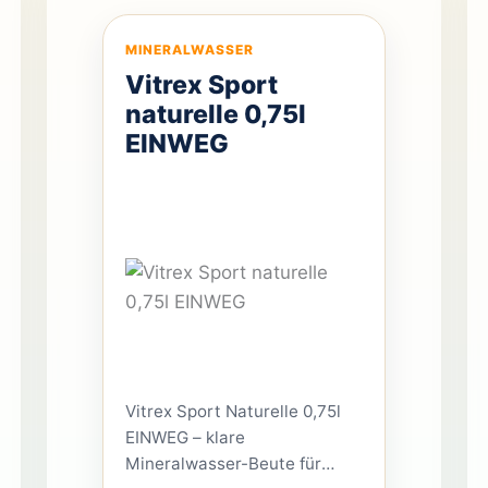
Liter-Glas-Mehrwegflasche.
Die Quelle besitzt eine
MINERALWASSER
besondere […]
Vitrex Sport
naturelle 0,75l
EINWEG
Vitrex Sport Naturelle 0,75l
EINWEG – klare
Mineralwasser-Beute für