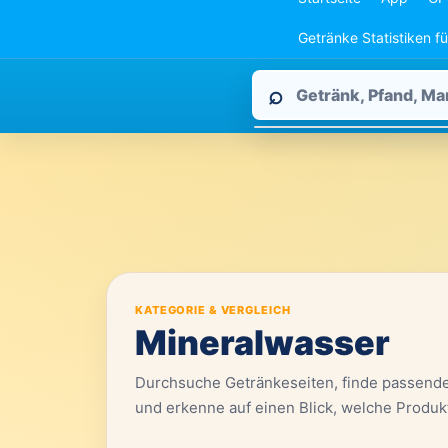
Getränke Statistiken f
Pfandpirat
⌕
durchsuchen
KATEGORIE & VERGLEICH
Mineralwasser
Durchsuche Getränkeseiten, finde passend
und erkenne auf einen Blick, welche Produk