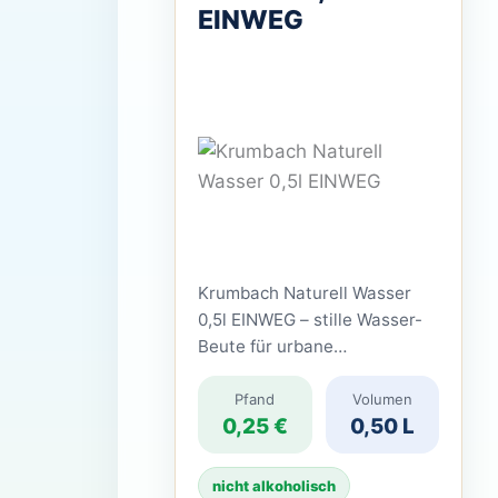
EINWEG
Krumbach Naturell Wasser
0,5l EINWEG – stille Wasser-
Beute für urbane
Pfandpiraten Krumbach
Naturell Wasser 0,5l EINWEG
Pfand
Volumen
0,25 €
0,50 L
ist ein natürliches
Mineralwasser ohne
Kohlensäure aus dem Allgäu.
nicht alkoholisch