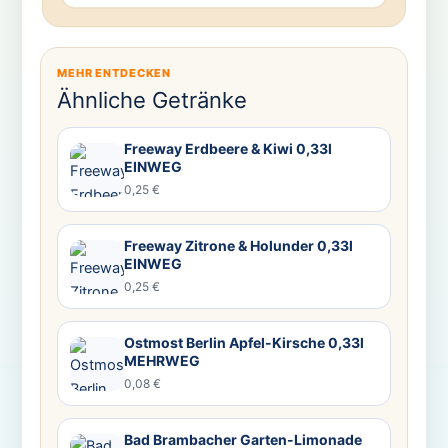
MEHR ENTDECKEN
Ähnliche Getränke
Freeway Erdbeere & Kiwi 0,33l
EINWEG
0,25 €
Freeway Zitrone & Holunder 0,33l
EINWEG
0,25 €
Ostmost Berlin Apfel-Kirsche 0,33l
MEHRWEG
0,08 €
Bad Brambacher Garten-Limonade