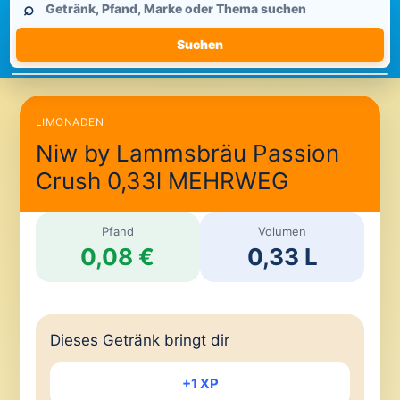
⌕
durchsuchen
Suchen
LIMONADEN
Niw by Lammsbräu Passion
Crush 0,33l MEHRWEG
Pfand
Volumen
0,08 €
0,33 L
Dieses Getränk bringt dir
+1 XP