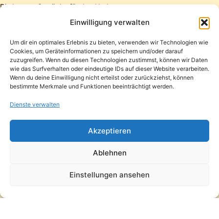
Die besten Getränke für den Herbst
Die besten Getränke für den Winter
Einwilligung verwalten
Um dir ein optimales Erlebnis zu bieten, verwenden wir Technologien wie
Cookies, um Geräteinformationen zu speichern und/oder darauf
Startseite
zuzugreifen. Wenn du diesen Technologien zustimmst, können wir Daten
Presse
wie das Surfverhalten oder eindeutige IDs auf dieser Website verarbeiten.
Wenn du deine Einwilligung nicht erteilst oder zurückziehst, können
Kontakt / Support
bestimmte Merkmale und Funktionen beeinträchtigt werden.
Datenschutzerklärung
Impressum
Dienste verwalten
Copyright © 2026 Pfandpirat | Präsentiert von
Zimmermanns
Akzeptieren
Internet & PR-Beratung
Ablehnen
Folge Pfandpirat
Einstellungen ansehen
Instagram
YouTube