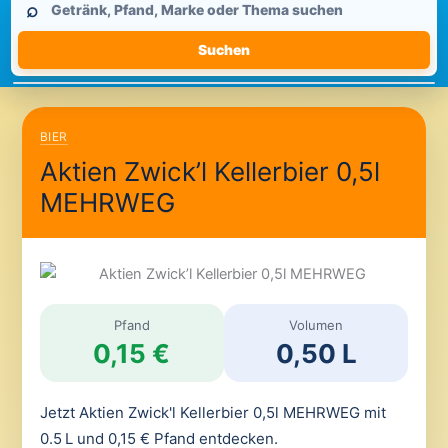
⌕
durchsuchen
Suchen
BIER
Aktien Zwick’l Kellerbier 0,5l
MEHRWEG
Pfand
Volumen
0,15 €
0,50 L
Jetzt Aktien Zwick'l Kellerbier 0,5l MEHRWEG mit
0.5 L und 0,15 € Pfand entdecken.