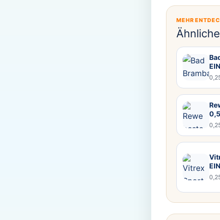
MEHR ENTDE
Ähnlich
Bad
EI
0,2
Rew
0,
0,2
Vit
EI
0,2