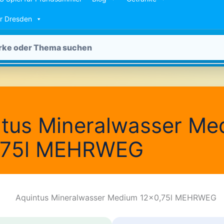
ür Dresden
ntus Mineralwasser Me
,75l MEHRWEG