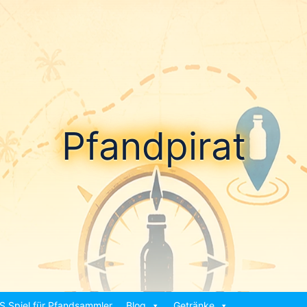
Pfandpirat
S Spiel für Pfandsammler
Blog
Getränke