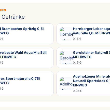
CKEN
e Getränke
 Brambacher Spritzig 0,5l
Hornberger Lebensqu
NWEG
naturelle 1,0l MEHR
5 €
0,15 €
e beste Wahl Aqua Mia Still
Gerolsteiner Naturell 
5l EINWEG
MEHRWEG
5 €
0,15 €
Adelholzener Minera
rex Sport naturelle 0,75l
Naturell Sportslock 0,
NWEG
EINWEG
5 €
0,25 €