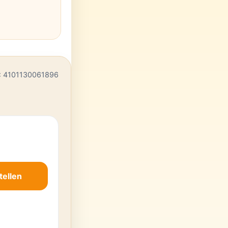
: 4101130061896
tellen