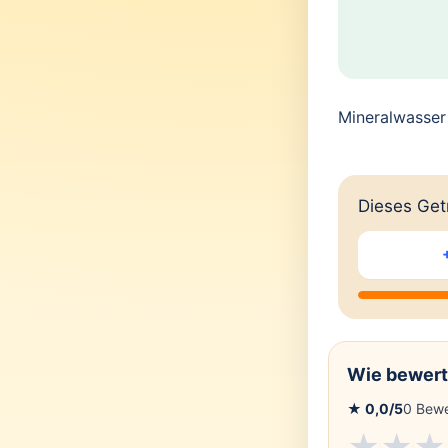
Mineralwasser
Dieses Getr
Wie bewert
★
0,0
/5
0
Bewe
★
★
★