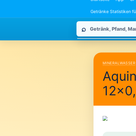
Getränke Statistiken f
Pfandpirat
⌕
durchsuchen
MINERALWASSER
Aqui
12×0