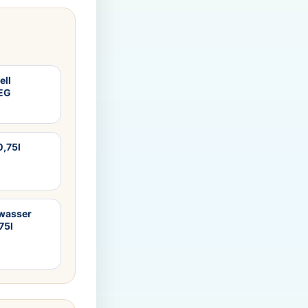
ell
WEG
0,75l
lwasser
75l