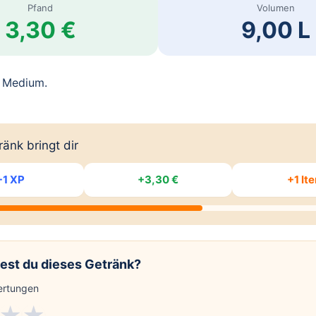
Pfand
Volumen
3,30 €
9,00 L
 Medium.
änk bringt dir
+1 XP
+3,30 €
+1 It
est du dieses Getränk?
rtungen
★
★