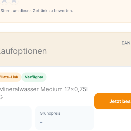
n Stern, um dieses Getränk zu bewerten.
E
EAN
Kaufoptionen
iliate-Link
Verfügbar
Mineralwasser Medium 12×0,75l
G
Jetzt bes
Grundpreis
–