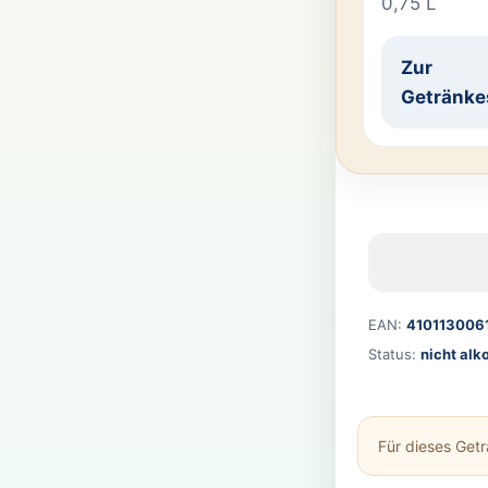
0,75 L
Zur
Getränke
EAN:
410113006
Status:
nicht alk
Für dieses Get