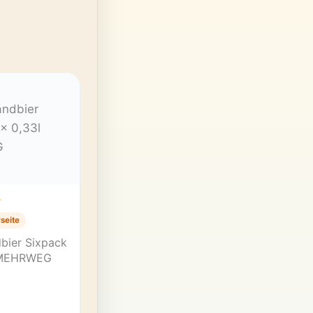
T
seite
dbier Sixpack
 MEHRWEG