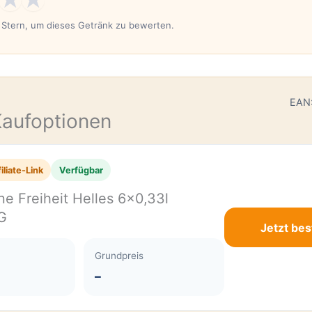
n Stern, um dieses Getränk zu bewerten.
E
EAN
Kaufoptionen
iliate-Link
Verfügbar
ne Freiheit Helles 6×0,33l
G
Jetzt bes
Grundpreis
–