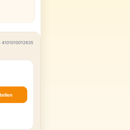
: 4101010012635
tellen