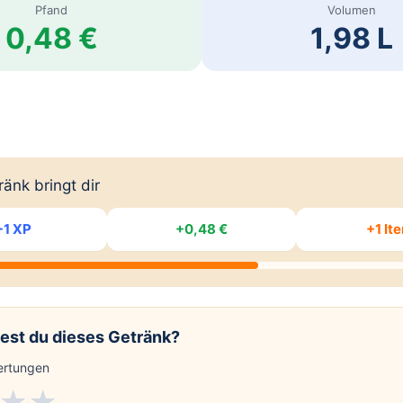
Pfand
Volumen
0,48 €
1,98 L
änk bringt dir
+1 XP
+0,48 €
+1 It
est du dieses Getränk?
rtungen
★
★