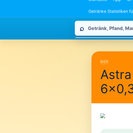
Getränke Statistiken f
Pfandpirat
⌕
durchsuchen
BIER
Astra
6×0,