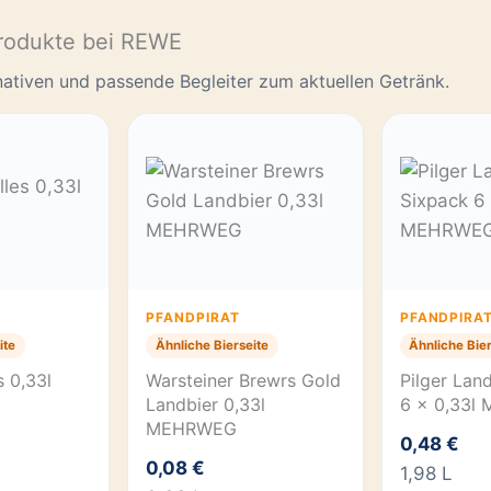
rodukte bei REWE
rnativen und passende Begleiter zum aktuellen Getränk.
PFANDPIRAT
PFANDPIRA
ite
Ähnliche Bierseite
Ähnliche Bier
s 0,33l
Warsteiner Brewrs Gold
Pilger Lan
Landbier 0,33l
6 x 0,33l
MEHRWEG
0,48 €
0,08 €
1,98 L