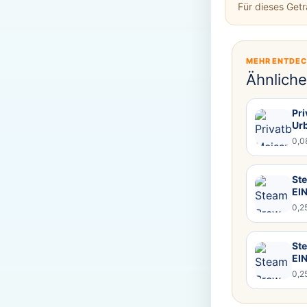
Für dieses Get
MEHR ENTDE
Ähnlich
Pr
Ur
0,0
Ste
EI
0,2
Ste
EI
0,2