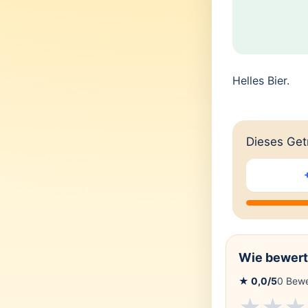
Helles Bier.
Dieses Getr
Wie bewert
★
0,0
/5
0
Bewe
★
★
★