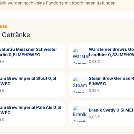
ränk wurden noch keine Fundorte mit Koordinaten gefunden.
CKEN
e Getränke
ivatbräu Meissner Schwerter
Warsteiner Brewrs Go
bräu 0,5l MEHRWEG
Landbier 0,33l MEH
8 €
0,08 €
am Brew Imperial Stout 0,5l
Steam Brew German R
NWEG
EINWEG
5 €
0,25 €
am Brew Imperial Pale Ale 0,5l
Branik Svetly 0,5l 
NWEG
0,08 €
5 €