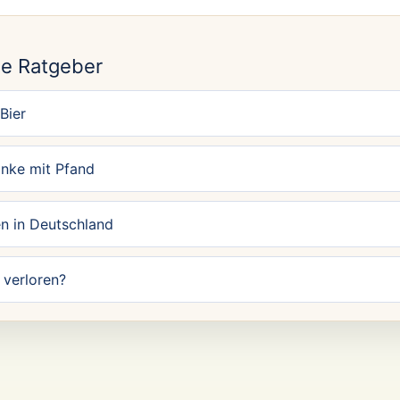
N
e Ratgeber
Bier
änke mit Pfand
n in Deutschland
verloren?