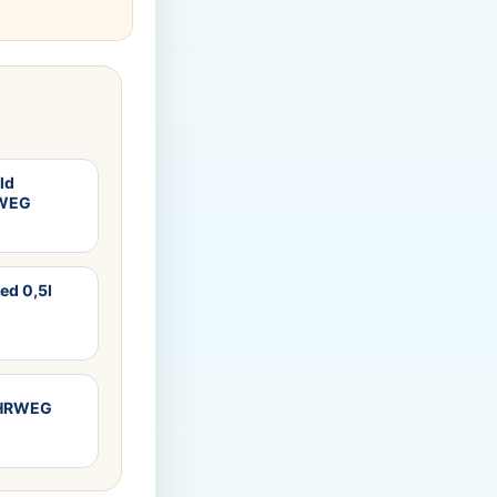
ld
RWEG
ed 0,5l
MEHRWEG