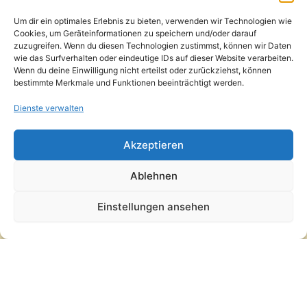
Kontakt / Support
Um dir ein optimales Erlebnis zu bieten, verwenden wir Technologien wie
Datenschutzerklärung
Cookies, um Geräteinformationen zu speichern und/oder darauf
AGB
zuzugreifen. Wenn du diesen Technologien zustimmst, können wir Daten
Widerrufsbelehrung
wie das Surfverhalten oder eindeutige IDs auf dieser Website verarbeiten.
Wenn du deine Einwilligung nicht erteilst oder zurückziehst, können
Versand und Lieferung
bestimmte Merkmale und Funktionen beeinträchtigt werden.
Zahlungsarten
Impressum
Dienste verwalten
Copyright © 2026 Pfandpirat | Präsentiert von
Zimmermanns
Akzeptieren
Internet & PR-Beratung
Ablehnen
Folge Pfandpirat
Einstellungen ansehen
Instagram
YouTube
Vertrag widerrufen
·
Versand und Lieferung