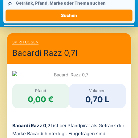
⌕
durchsuchen
Suchen
SPIRITUOSEN
Bacardi Razz 0,7l
Pfand
Volumen
0,00 €
0,70 L
Bacardi Razz 0,7l
ist bei Pfandpirat als Getränk der
Marke Bacardi hinterlegt. Eingetragen sind