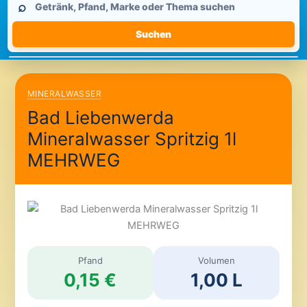
⌕
durchsuchen
Suchen
MINERALWASSER
Bad Liebenwerda
Mineralwasser Spritzig 1l
MEHRWEG
Pfand
Volumen
0,15 €
1,00 L