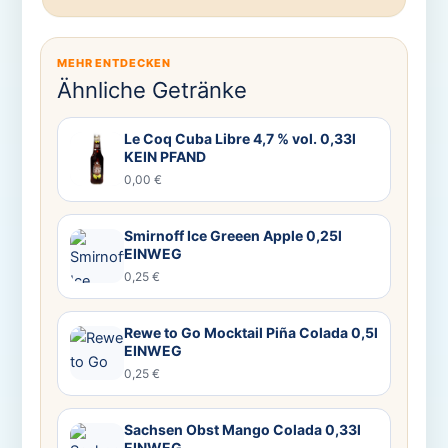
MEHR ENTDECKEN
Ähnliche Getränke
Le Coq Cuba Libre 4,7 % vol. 0,33l
KEIN PFAND
0,00 €
Smirnoff Ice Greeen Apple 0,25l
EINWEG
0,25 €
Rewe to Go Mocktail Piña Colada 0,5l
EINWEG
0,25 €
Sachsen Obst Mango Colada 0,33l
EINWEG