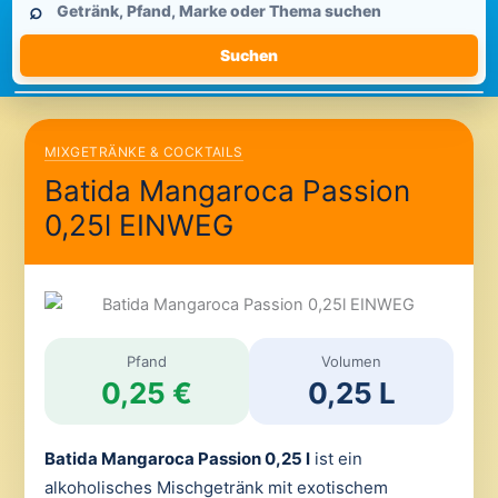
⌕
durchsuchen
Suchen
MIXGETRÄNKE & COCKTAILS
Batida Mangaroca Passion
0,25l EINWEG
Pfand
Volumen
0,25 €
0,25 L
Batida Mangaroca Passion 0,25 l
ist ein
alkoholisches Mischgetränk mit exotischem