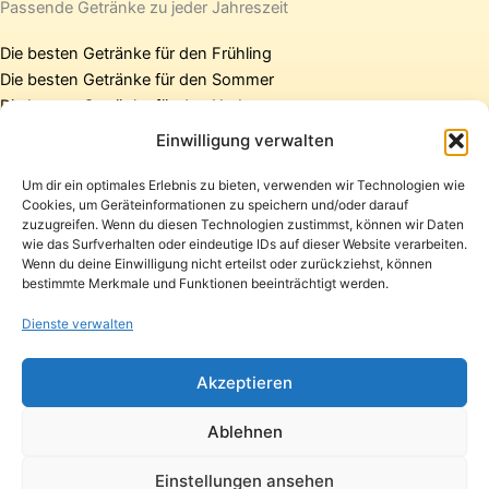
Passende Getränke zu jeder Jahreszeit
Die besten Getränke für den Frühling
Die besten Getränke für den Sommer
Die besten Getränke für den Herbst
Die besten Getränke für den Winter
Einwilligung verwalten
Um dir ein optimales Erlebnis zu bieten, verwenden wir Technologien wie
Cookies, um Geräteinformationen zu speichern und/oder darauf
Startseite
zuzugreifen. Wenn du diesen Technologien zustimmst, können wir Daten
Presse
wie das Surfverhalten oder eindeutige IDs auf dieser Website verarbeiten.
Wenn du deine Einwilligung nicht erteilst oder zurückziehst, können
Kontakt / Support
bestimmte Merkmale und Funktionen beeinträchtigt werden.
Datenschutzerklärung
Impressum
Dienste verwalten
Copyright © 2026 Pfandpirat | Präsentiert von
Zimmermanns
Akzeptieren
Internet & PR-Beratung
Ablehnen
Folge Pfandpirat
Einstellungen ansehen
Instagram
YouTube