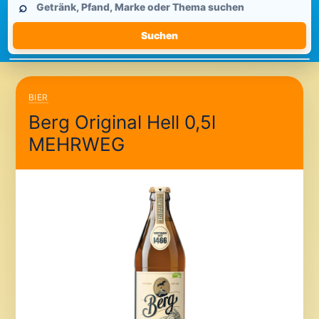
⌕
durchsuchen
Suchen
BIER
Berg Original Hell 0,5l
MEHRWEG