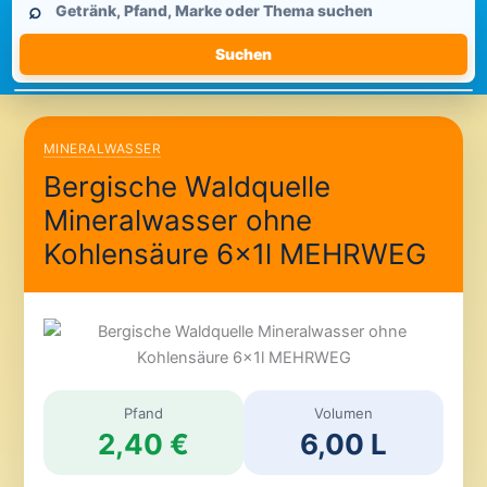
⌕
durchsuchen
Suchen
MINERALWASSER
Bergische Waldquelle
Mineralwasser ohne
Kohlensäure 6x1l MEHRWEG
Pfand
Volumen
2,40 €
6,00 L