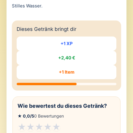
Stilles Wasser.
Dieses Getränk bringt dir
+1 XP
+2,40 €
+1 Item
Wie bewertest du dieses Getränk?
★
0,0
/5
0
Bewertungen
★
★
★
★
★