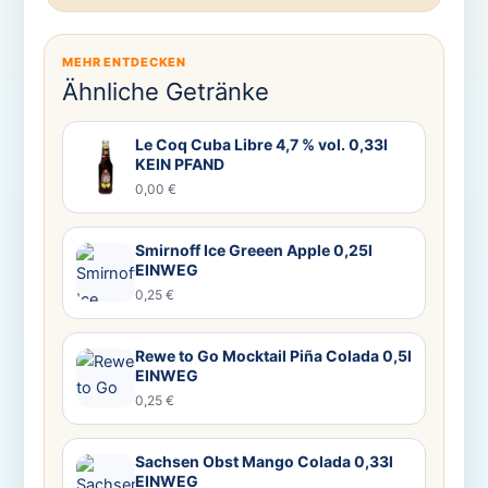
MEHR ENTDECKEN
Ähnliche Getränke
Le Coq Cuba Libre 4,7 % vol. 0,33l
KEIN PFAND
0,00 €
Smirnoff Ice Greeen Apple 0,25l
EINWEG
0,25 €
Rewe to Go Mocktail Piña Colada 0,5l
EINWEG
0,25 €
Sachsen Obst Mango Colada 0,33l
EINWEG