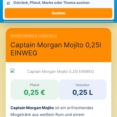
⌕
durchsuchen
Suchen
MIXGETRÄNKE & COCKTAILS
Captain Morgan Mojito 0,25l
EINWEG
Pfand
Volumen
0,25 €
0,25 L
Captain Morgan Mojito
ist ein erfrischendes
Mixgetränk aus weißem Rum und einem