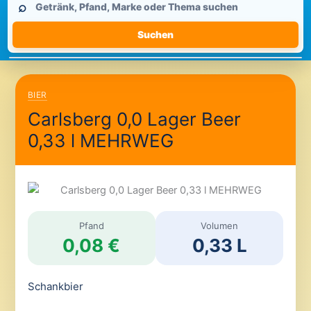
⌕
durchsuchen
Suchen
BIER
Carlsberg 0,0 Lager Beer
0,33 l MEHRWEG
Pfand
Volumen
0,08 €
0,33 L
Schankbier