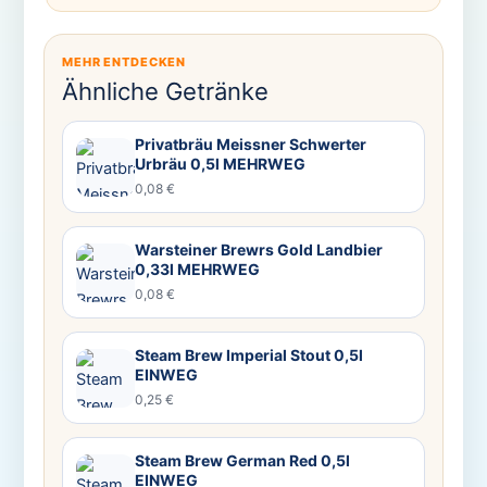
MEHR ENTDECKEN
Ähnliche Getränke
Privatbräu Meissner Schwerter
Urbräu 0,5l MEHRWEG
0,08 €
Warsteiner Brewrs Gold Landbier
0,33l MEHRWEG
0,08 €
Steam Brew Imperial Stout 0,5l
EINWEG
0,25 €
Steam Brew German Red 0,5l
EINWEG