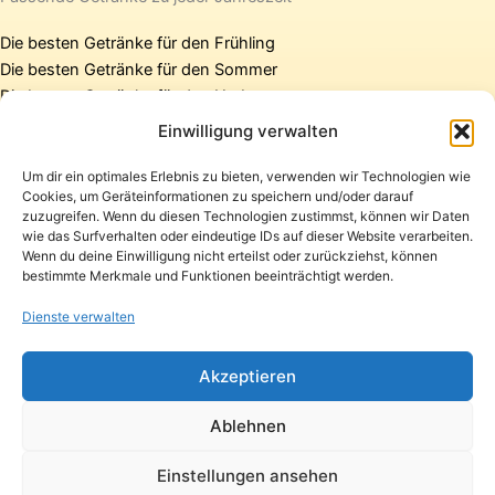
Die besten Getränke für den Frühling
Die besten Getränke für den Sommer
Die besten Getränke für den Herbst
Die besten Getränke für den Winter
Einwilligung verwalten
Um dir ein optimales Erlebnis zu bieten, verwenden wir Technologien wie
Cookies, um Geräteinformationen zu speichern und/oder darauf
Startseite
zuzugreifen. Wenn du diesen Technologien zustimmst, können wir Daten
Presse
wie das Surfverhalten oder eindeutige IDs auf dieser Website verarbeiten.
Wenn du deine Einwilligung nicht erteilst oder zurückziehst, können
Kontakt / Support
bestimmte Merkmale und Funktionen beeinträchtigt werden.
Datenschutzerklärung
Impressum
Dienste verwalten
Copyright © 2026 Pfandpirat | Präsentiert von
Zimmermanns
Akzeptieren
Internet & PR-Beratung
Ablehnen
Folge Pfandpirat
Einstellungen ansehen
Instagram
YouTube