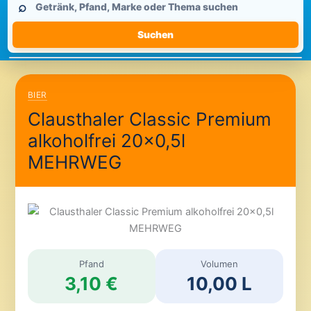
⌕
durchsuchen
Suchen
BIER
Clausthaler Classic Premium
alkoholfrei 20×0,5l
MEHRWEG
Pfand
Volumen
3,10 €
10,00 L