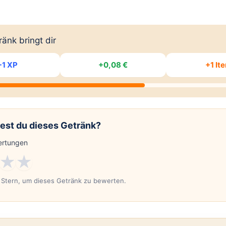
änk bringt dir
+1 XP
+0,08 €
+1 It
est du dieses Getränk?
rtungen
★
★
n Stern, um dieses Getränk zu bewerten.