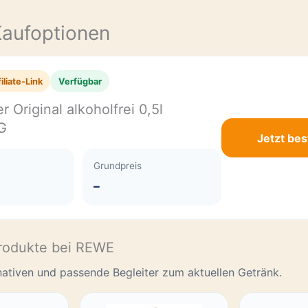
E
Kaufoptionen
iliate-Link
Verfügbar
r Original alkoholfrei 0,5l
G
Jetzt bes
Grundpreis
–
rodukte bei REWE
rnativen und passende Begleiter zum aktuellen Getränk.