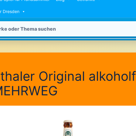
ür Dresden
thaler Original alkoholf
 MEHRWEG