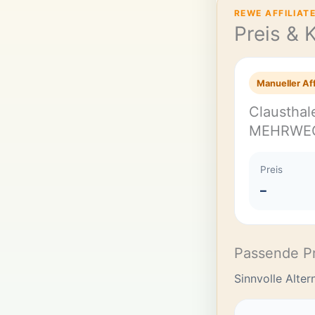
REWE AFFILIAT
Preis & 
Manueller Aff
Clausthale
MEHRWE
Preis
–
Passende P
Sinnvolle Alte