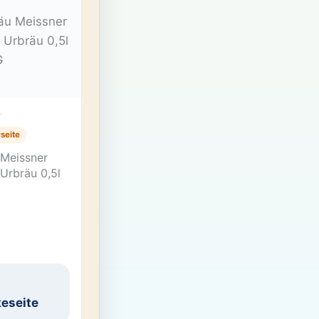
T
seite
 Meissner
Urbräu 0,5l
eseite