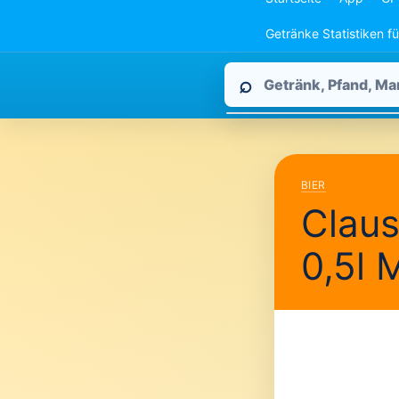
Getränke Statistiken f
Pfandpirat
⌕
durchsuchen
BIER
Claus
0,5l