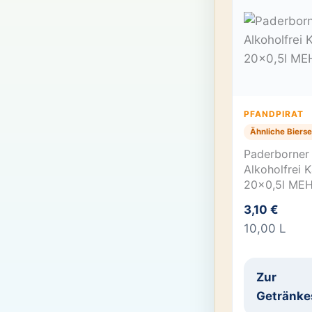
PFANDPIRAT
Ähnliche Bierse
Paderborner 
Alkoholfrei 
20×0,5l ME
3,10 €
10,00 L
Zur
Getränke