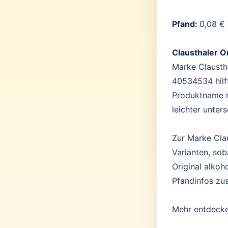
Pfand:
0,08 €
Clausthaler O
Marke Claustha
40534534 hilf
Produktname m
leichter unter
Zur Marke Clau
Varianten, sob
Original alkoh
Pfandinfos zu
Mehr entdeck