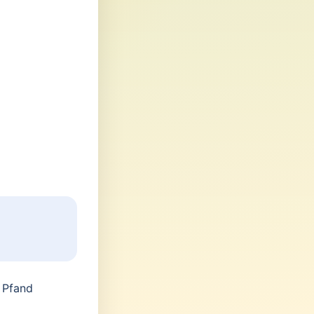
€ Pfand