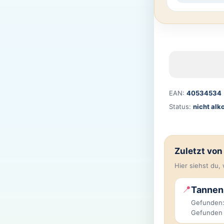
EAN:
40534534
Status:
nicht alk
Zuletzt vo
Hier siehst du
📍
Tannen
Gefunden:
Gefunden