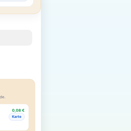
de.
0,08 €
Karte