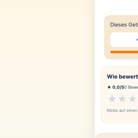
Dieses Getr
Wie bewert
★
0,0
/5
0
Bewe
★
★
★
Klicke auf eine