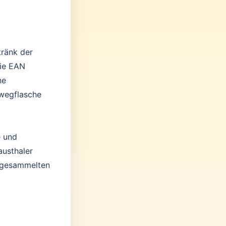
tränk der
Die EAN
ne
wegflasche
e und
austhaler
n gesammelten