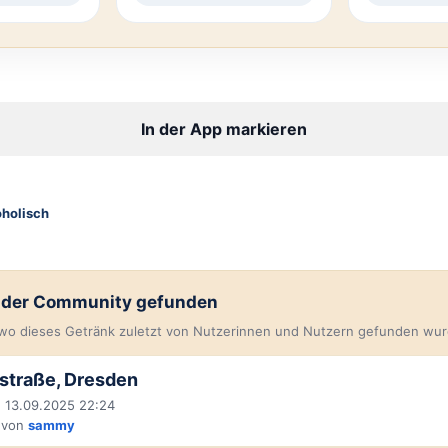
In der App markieren
oholisch
n der Community gefunden
, wo dieses Getränk zuletzt von Nutzerinnen und Nutzern gefunden wur
straße, Dresden
 13.09.2025 22:24
 von
sammy