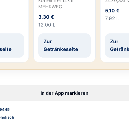
koffeinfrei 12x1l
24×0,33l
MEHRWEG
5,10 €
3,30 €
7,92 L
12,00 L
Zur
Zur
seite
Getränkeseite
Getränk
In der App markieren
9445
oholisch