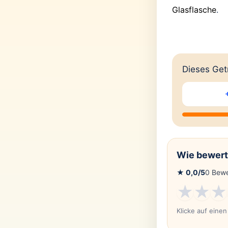
Glasflasche
.
Dieses Getr
Wie bewert
★
0,0
/5
0
Bewe
★
★
★
Klicke auf eine