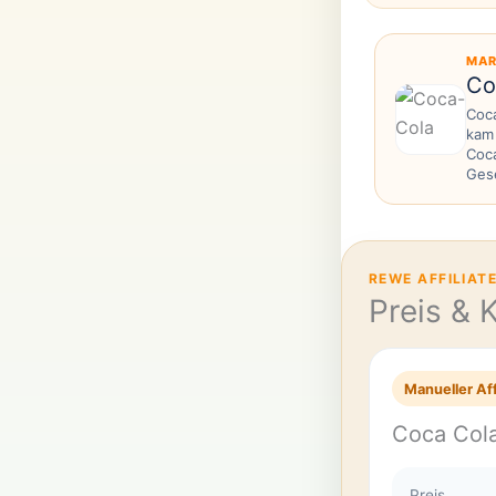
MAR
Co
Coca
kam 
Coca
Gese
REWE AFFILIAT
Preis & 
Manueller Aff
Coca Cola
Preis