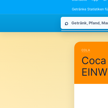
Getränke Statistiken f
Pfandpirat
⌕
durchsuchen
COLA
Coca 
EINW