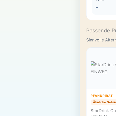
–
Passende P
Sinnvolle Alte
PFANDPIRAT
Ähnliche Geträ
StarDrink Col