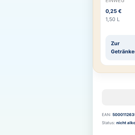
EINWEG
0,25 €
1,50 L
Zur
Getränke
EAN:
500011263
Status:
nicht alk