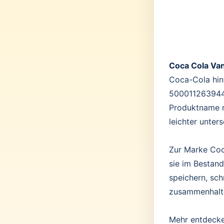
Coca Cola Van
Coca-Cola hint
5000112639445
Produktname m
leichter unter
Zur Marke Coc
sie im Bestand
speichern, sc
zusammenhalt
Mehr entdeck