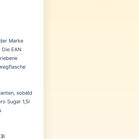
 der Marke
€. Die EAN
hriebene
wegflasche
ianten, sobald
ro Sugar 1,5l
s
3l