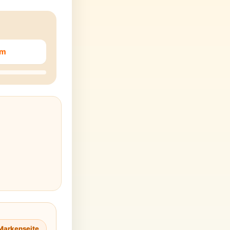
em
Markenseite