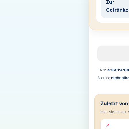
Zur
Getränke
EAN:
42601970
Status:
nicht alk
Zuletzt vo
Hier siehst du
📍
–