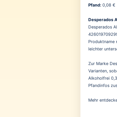
Pfand:
0,08 €
Desperados A
Desperados Alk
4260197092998
Produktname m
leichter unter
Zur Marke Des
Varianten, sob
Alkoholfrei 0,
Pfandinfos zu
Mehr entdeck