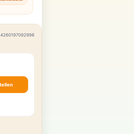
 4260197092998
tellen