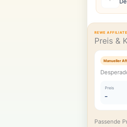
De
REWE AFFILIAT
Preis & 
Manueller Aff
Desperad
Preis
–
Passende P