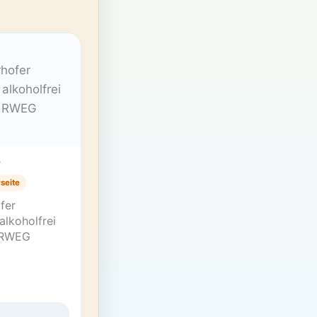
T
seite
fer
alkoholfrei
HRWEG