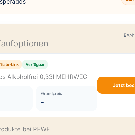
sperados
E
EAN:
Kaufoptionen
iliate-Link
Verfügbar
os Alkoholfrei 0,33l MEHRWEG
Jetzt bes
Grundpreis
–
rodukte bei REWE