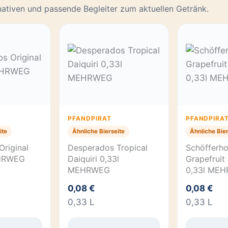
rnativen und passende Begleiter zum aktuellen Getränk.
PFANDPIRAT
PFANDPIRA
ite
Ähnliche Bierseite
Ähnliche Bier
riginal
Desperados Tropical
Schöfferho
HRWEG
Daiquiri 0,33l
Grapefruit 
MEHRWEG
0,33l ME
0,08 €
0,08 €
0,33 L
0,33 L