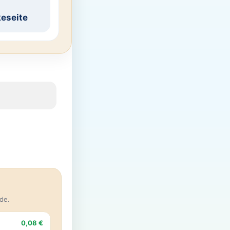
eseite
de.
0,08 €