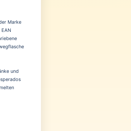
 der Marke
e EAN
hriebene
wegflasche
ränke und
Desperados
mmelten