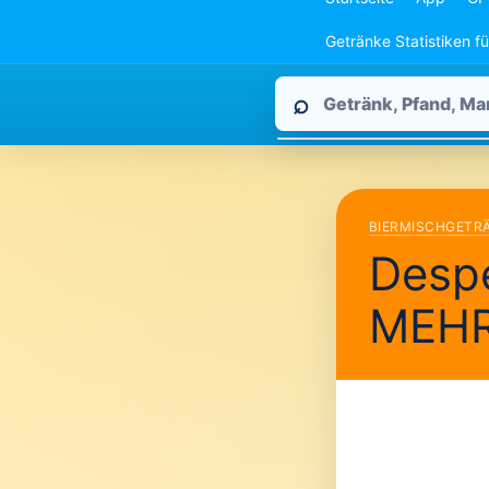
Getränke Statistiken f
Pfandpirat
⌕
durchsuchen
BIERMISCHGETR
Despe
MEH