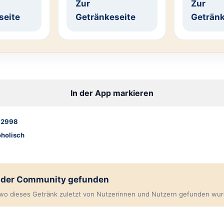
Zur
Zur
seite
Getränkeseite
Getränk
In der App markieren
92998
oholisch
n der Community gefunden
, wo dieses Getränk zuletzt von Nutzerinnen und Nutzern gefunden wur