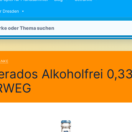
ür Dresden
ÄNKE
rados Alkoholfrei 0,33
RWEG