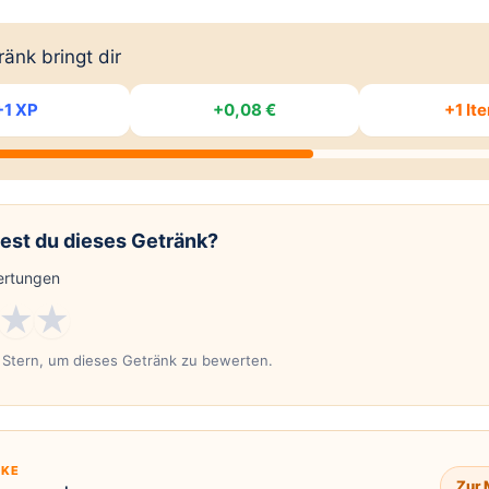
änk bringt dir
+1 XP
+0,08 €
+1 It
est du dieses Getränk?
rtungen
★
★
n Stern, um dieses Getränk zu bewerten.
KE
Zur 