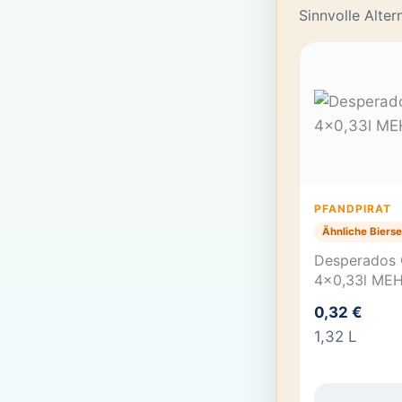
Sinnvolle Alte
PFANDPIRAT
Ähnliche Bierse
Desperados O
4×0,33l ME
0,32 €
1,32 L