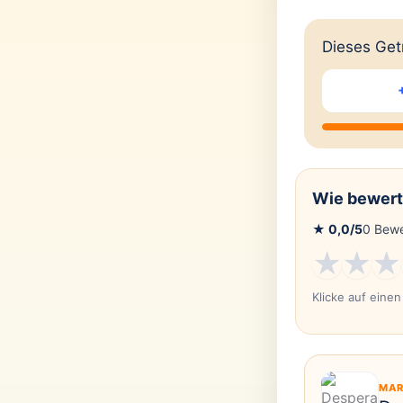
Dieses Getr
Wie bewert
★
0,0
/5
0
Bewe
★
★
★
Klicke auf eine
MAR