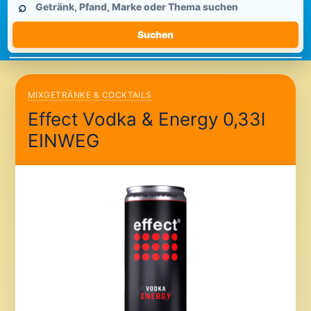
⌕
durchsuchen
Suchen
MIXGETRÄNKE & COCKTAILS
Effect Vodka & Energy 0,33l
EINWEG