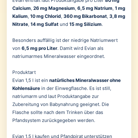
Evian enthält laut Produktangabe pro Liter
80 mg
Calcium
,
26 mg Magnesium
,
6,5 mg Natrium
,
1 mg
Kalium
,
10 mg Chlorid
,
360 mg Bikarbonat
,
3,8 mg
Nitrate
,
14 mg Sulfat
und
15 mg Silizium
.
Besonders auffällig ist der niedrige Natriumwert
von
6,5 mg pro Liter
. Damit wird Evian als
natriumarmes Mineralwasser eingeordnet.
Produktart
Evian 1,5 l ist ein
natürliches Mineralwasser ohne
Kohlensäure
in der Einwegflasche. Es ist still,
natriumarm und laut Produktangabe zur
Zubereitung von Babynahrung geeignet. Die
Flasche sollte nach dem Trinken über das
Pfandsystem zurückgegeben werden.
Evian 1,5 l kaufen und Pfandpirat unterstützen