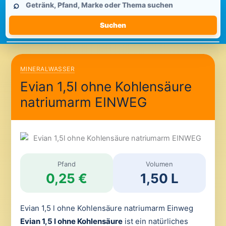
⌕
durchsuchen
Suchen
MINERALWASSER
Evian 1,5l ohne Kohlensäure
natriumarm EINWEG
Pfand
Volumen
0,25 €
1,50 L
Evian 1,5 l ohne Kohlensäure natriumarm Einweg
Evian 1,5 l ohne Kohlensäure
ist ein natürliches