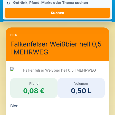
⌕
durchsuchen
Suchen
BIER
Falkenfelser Weißbier hell 0,5
l MEHRWEG
Pfand
Volumen
0,08 €
0,50 L
Bier.