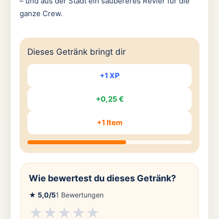
– und aus der Stadt ein saubereres Revier für die
ganze Crew.
Dieses Getränk bringt dir
+1 XP
+0,25 €
+1 Item
Wie bewertest du dieses Getränk?
★
5,0
/5
1
Bewertungen
★
★
★
★
★