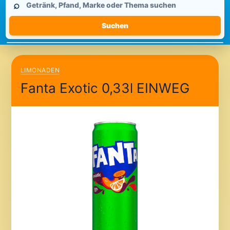
⌕
durchsuchen
Suchen
LIMONADEN
Fanta Exotic 0,33l EINWEG