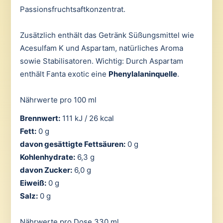
Passionsfruchtsaftkonzentrat.
Zusätzlich enthält das Getränk Süßungsmittel wie
Acesulfam K und Aspartam, natürliches Aroma
sowie Stabilisatoren. Wichtig: Durch Aspartam
enthält Fanta exotic eine
Phenylalaninquelle
.
Nährwerte pro 100 ml
Brennwert:
111 kJ / 26 kcal
Fett:
0 g
davon gesättigte Fettsäuren:
0 g
Kohlenhydrate:
6,3 g
davon Zucker:
6,0 g
Eiweiß:
0 g
Salz:
0 g
Nährwerte pro Dose 330 ml