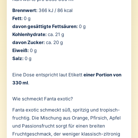
Brennwert:
366 kJ / 86 kcal
Fett:
0 g
davon gesättigte Fettsäuren:
0 g
Kohlenhydrate:
ca. 21 g
davon Zucker:
ca. 20 g
Eiweiß:
0 g
Salz:
0 g
Eine Dose entspricht laut Etikett
einer Portion von
330 ml
.
Wie schmeckt Fanta exotic?
Fanta exotic schmeckt süß, spritzig und tropisch-
fruchtig. Die Mischung aus Orange, Pfirsich, Apfel
und Passionsfrucht sorgt für einen breiten
Fruchtgeschmack, der weniger klassisch-zitronig