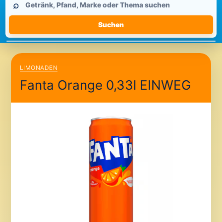
⌕
durchsuchen
Suchen
LIMONADEN
Fanta Orange 0,33l EINWEG