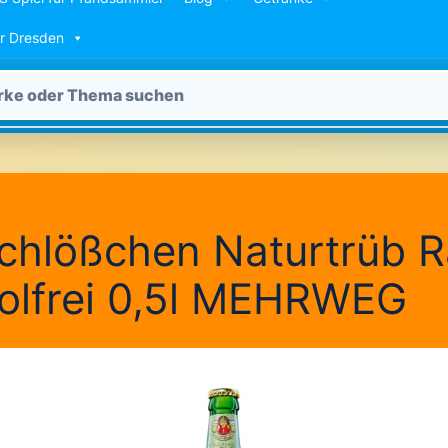
ür Dresden
chlößchen Naturtrüb R
olfrei 0,5l MEHRWEG