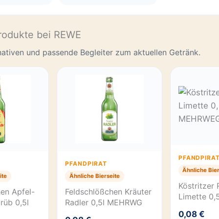
rodukte bei REWE
rnativen und passende Begleiter zum aktuellen Getränk.
PFANDPIRA
PFANDPIRAT
Ähnliche Bier
ite
Ähnliche Bierseite
Köstritzer 
en Apfel-
Feldschlößchen Kräuter
Limette 0
rüb 0,5l
Radler 0,5l MEHRWG
0,08 €