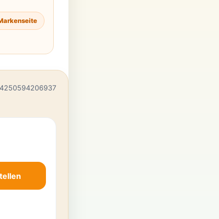
Markenseite
 4250594206937
tellen