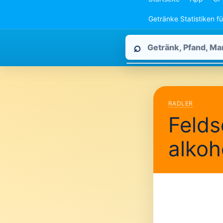
Getränke Statistiken f
Pfandpirat
⌕
durchsuchen
RADLER
Felds
alkoh