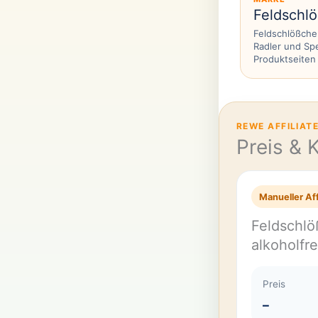
Feldschl
Feldschlößchen
Radler und Sp
Produktseiten 
REWE AFFILIAT
Preis & 
Manueller Aff
Feldschlö
alkoholfr
Preis
–