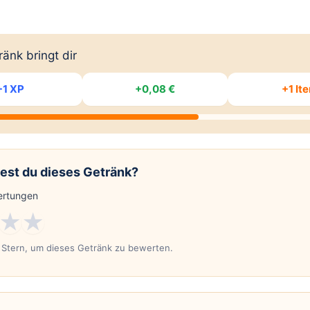
änk bringt dir
+1 XP
+0,08 €
+1 It
est du dieses Getränk?
rtungen
★
★
n Stern, um dieses Getränk zu bewerten.