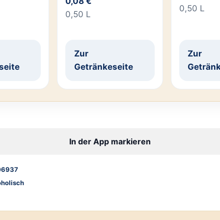
0,08 €
0,50 L
0,50 L
Zur
Zur
seite
Getränkeseite
Getränk
In der App markieren
06937
oholisch