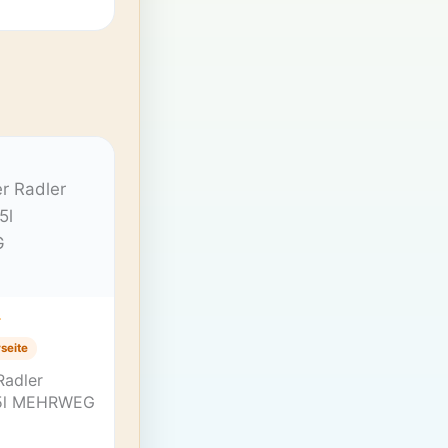
T
seite
Radler
,5l MEHRWEG