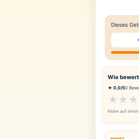
Dieses Getr
Wie bewert
★
0,0
/5
0
Bewe
★
★
★
Klicke auf eine
MARKE