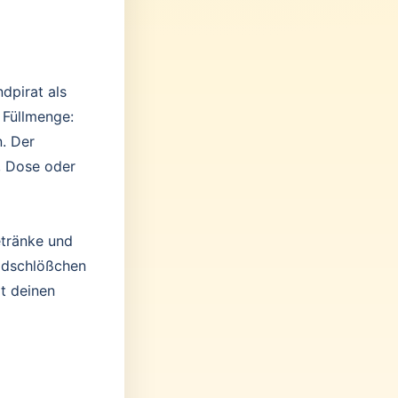
ndpirat als
 Füllmenge:
. Der
, Dose oder
etränke und
eldschlößchen
it deinen