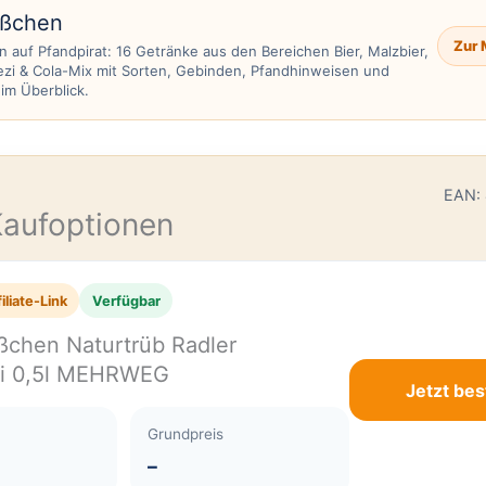
ößchen
Zur 
 auf Pfandpirat: 16 Getränke aus den Bereichen Bier, Malzbier,
ezi & Cola-Mix mit Sorten, Gebinden, Pfandhinweisen und
im Überblick.
E
EAN:
Kaufoptionen
iliate-Link
Verfügbar
ßchen Naturtrüb Radler
ei 0,5l MEHRWEG
Jetzt bes
Grundpreis
–