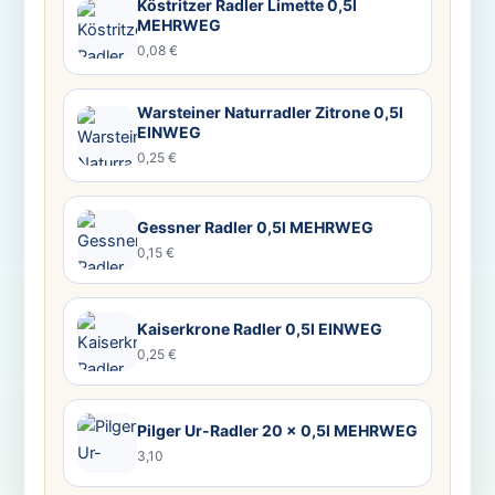
Köstritzer Radler Limette 0,5l
MEHRWEG
0,08 €
Warsteiner Naturradler Zitrone 0,5l
EINWEG
0,25 €
Gessner Radler 0,5l MEHRWEG
0,15 €
Kaiserkrone Radler 0,5l EINWEG
0,25 €
Pilger Ur-Radler 20 x 0,5l MEHRWEG
3,10