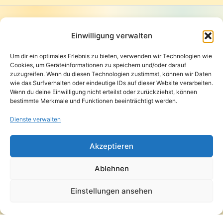
Startseite
Presse
Einwilligung verwalten
Kontakt / Support
Um dir ein optimales Erlebnis zu bieten, verwenden wir Technologien wie
Datenschutzerklärung
Cookies, um Geräteinformationen zu speichern und/oder darauf
AGB
zuzugreifen. Wenn du diesen Technologien zustimmst, können wir Daten
Widerrufsbelehrung
wie das Surfverhalten oder eindeutige IDs auf dieser Website verarbeiten.
Wenn du deine Einwilligung nicht erteilst oder zurückziehst, können
Versand und Lieferung
bestimmte Merkmale und Funktionen beeinträchtigt werden.
Zahlungsarten
Impressum
Dienste verwalten
Copyright © 2026 Pfandpirat | Präsentiert von
Zimmermanns
Akzeptieren
Internet & PR-Beratung
Ablehnen
Folge Pfandpirat
Einstellungen ansehen
Instagram
YouTube