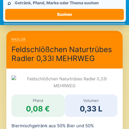
⌕
durchsuchen
Suchen
RADLER
Feldschlößchen Naturtrübes
Radler 0,33l MEHRWEG
Pfand
Volumen
0,08 €
0,33 L
Biermischgetränk aus 50% Bier und 50%