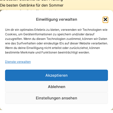
Die besten Getränke für den Sommer
Die besten Getränke für den Herbst
Die besten Getränke für den Winter
Einwilligung verwalten
Um dir ein optimales Erlebnis zu bieten, verwenden wir Technologien wie
Cookies, um Geräteinformationen zu speichern und/oder darauf
Startseite
zuzugreifen. Wenn du diesen Technologien zustimmst, können wir Daten
Presse
wie das Surfverhalten oder eindeutige IDs auf dieser Website verarbeiten.
Wenn du deine Einwilligung nicht erteilst oder zurückziehst, können
Kontakt / Support
bestimmte Merkmale und Funktionen beeinträchtigt werden.
Datenschutzerklärung
Impressum
Dienste verwalten
Copyright © 2026 Pfandpirat | Präsentiert von
Zimmermanns
Akzeptieren
Internet & PR-Beratung
Ablehnen
Folge Pfandpirat
Einstellungen ansehen
Instagram
YouTube