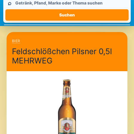
⌕
durchsuchen
Suchen
BIER
Feldschlößchen Pilsner 0,5l
MEHRWEG