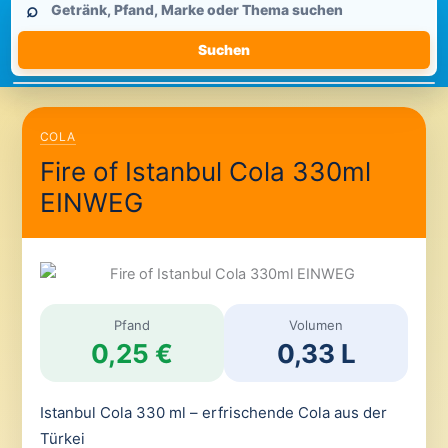
⌕
durchsuchen
Suchen
COLA
Fire of Istanbul Cola 330ml
EINWEG
Pfand
Volumen
0,25 €
0,33 L
Istanbul Cola 330 ml – erfrischende Cola aus der
Türkei