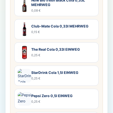
Now Bio fresh Black Cola 0,33L
MEHRWEG
0,08 €
Club-Mate Cola 0,33l MEHRWEG
0,15 €
The Real Cola 0,33l EINWEG
0,25 €
StarDrink Cola 1,5l EINWEG
0,25 €
Pepsi Zero 0,5l EINWEG
0,25 €