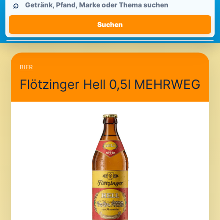
⌕
durchsuchen
Suchen
BIER
Flötzinger Hell 0,5l MEHRWEG