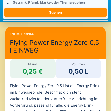
⌕
durchsuchen
Suchen
ENERGYDRINKS
Flying Power Energy Zero 0,5
l EINWEG
Pfand
Volumen
0,25 €
0,50 L
Flying Power Energy Zero 0,5 l ist ein Energy Drink
im Einweggebinde. Geschmacklich steht
zuckerreduzierte oder zuckerfreie Ausrichtung im
Vordergrund, passend für alle, die Energy Drink