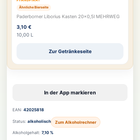
Ähnliche Bierseite
Paderborner Liborius Kasten 20×0,5l MEHRWEG
3,10 €
10,00 L
Zur Getränkeseite
In der App markieren
EAN:
42025818
Status:
alkoholisch
Zum Alkoholrechner
Alkoholgehalt:
7,10 %