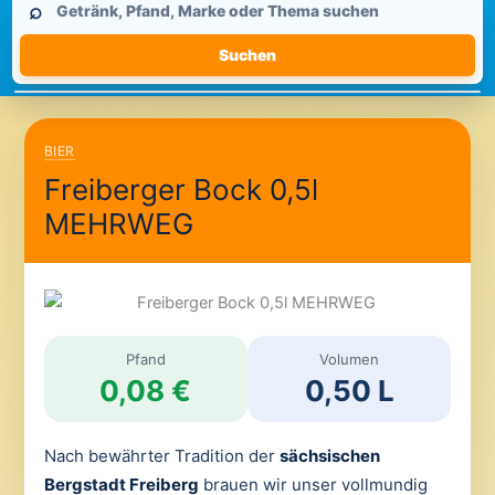
⌕
durchsuchen
Suchen
BIER
Freiberger Bock 0,5l
MEHRWEG
Pfand
Volumen
0,08 €
0,50 L
Nach bewährter Tradition der
sächsischen
Bergstadt Freiberg
brauen wir unser vollmundig