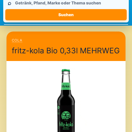
⌕
durchsuchen
Suchen
COLA
fritz-kola Bio 0,33l MEHRWEG