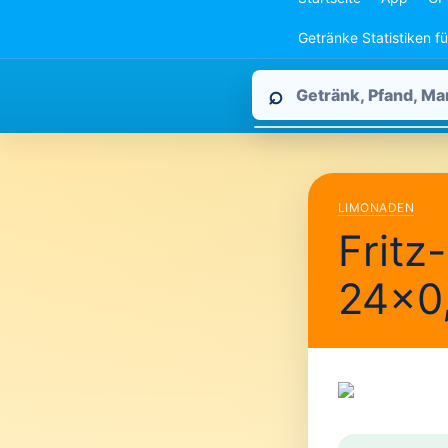
Getränke Statistiken f
Pfandpirat
⌕
durchsuchen
LIMONADEN
Fritz
24×0