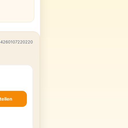
 4260107220220
tellen