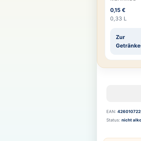
0,15 €
0,33 L
Zur
Getränke
EAN:
426010722
Status:
nicht alk