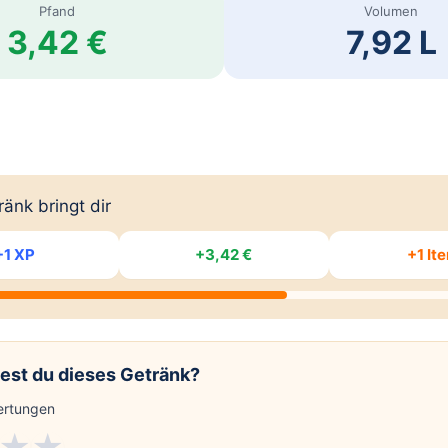
Pfand
Volumen
3,42 €
7,92 L
änk bringt dir
+1 XP
+3,42 €
+1 It
est du dieses Getränk?
rtungen
★
★