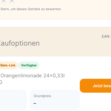
n Stern, um dieses Getränk zu bewerten.
E
EAN:
Kaufoptionen
iliate-Link
Verfügbar
o Orangenlimonade 24×0,33l
G
Jetzt bes
Grundpreis
–