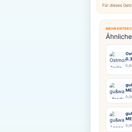
Für dieses Get
MEHR ENTDE
Ähnlich
Ost
0,
0,0
gu&
ME
0,0
gu
ME
0,0