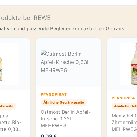
rodukte bei REWE
rnativen und passende Begleiter zum aktuellen Getränk.
PFANDPIRAT
PFANDPIRA
Ähnliche Getränkeseite
nkeseite
Ähnliche Get
Ostmost Berlin Apfel-
jola
Menschel 
Kirsche 0,33l
ette Bio-
Zitronenli
MEHRWEG
tte 0,33L
MEHRWEG
0,08 €