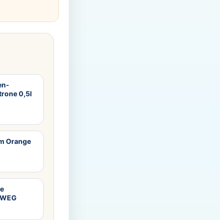
en-
rone 0,5l
m Orange
ne
HRWEG