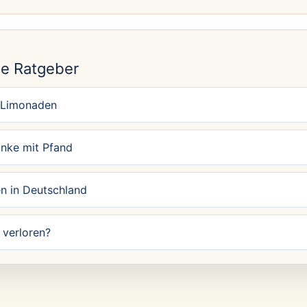
N
e Ratgeber
 Limonaden
änke mit Pfand
n in Deutschland
verloren?