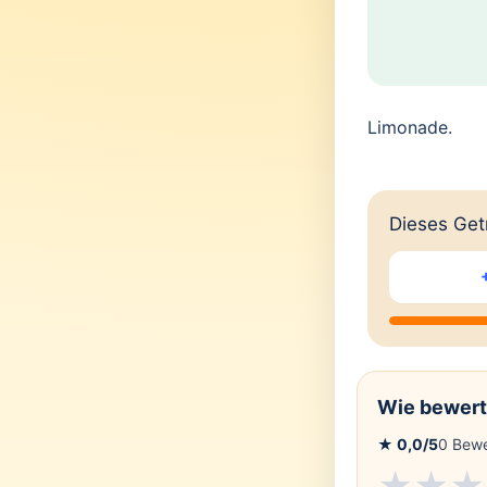
Limonade.
Dieses Getr
Wie bewert
★
0,0
/5
0
Bewe
★
★
★