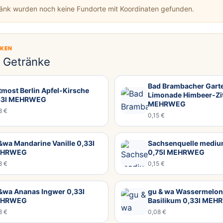
ränk wurden noch keine Fundorte mit Koordinaten gefunden.
CKEN
e Getränke
Bad Brambacher Gart
most Berlin Apfel-Kirsche
Limonade Himbeer-Zit
33l MEHRWEG
MEHRWEG
8 €
0,15 €
wa Mandarine Vanille 0,33l
Sachsenquelle mediu
HRWEG
0,75l MEHRWEG
8 €
0,15 €
&wa Ananas Ingwer 0,33l
gu & wa Wassermelo
HRWEG
Basilikum 0,33l ME
8 €
0,08 €