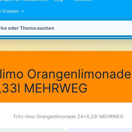
ür Dresden
-limo Orangenlimonade
,33l MEHRWEG