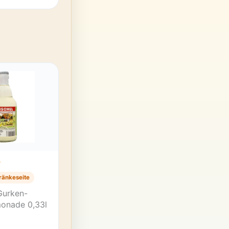
T
ränkeseite
Gurken-
monade 0,33l