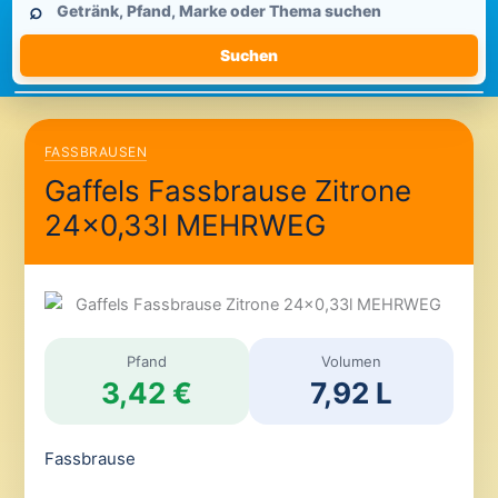
⌕
durchsuchen
Suchen
FASSBRAUSEN
Gaffels Fassbrause Zitrone
24×0,33l MEHRWEG
Pfand
Volumen
3,42 €
7,92 L
Fassbrause