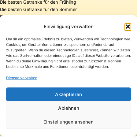
Die besten Getränke für den Frühling
Die besten Getränke für den Sommer
Die besten Getränke für den Herbst
Die besten Getränke für den Winter
Einwilligung verwalten
Um dir ein optimales Erlebnis zu bieten, verwenden wir Technologien wie
Cookies, um Geräteinformationen zu speichern und/oder darauf
Startseite
zuzugreifen. Wenn du diesen Technologien zustimmst, können wir Daten
Presse
wie das Surfverhalten oder eindeutige IDs auf dieser Website verarbeiten.
Wenn du deine Einwilligung nicht erteilst oder zurückziehst, können
Kontakt / Support
bestimmte Merkmale und Funktionen beeinträchtigt werden.
Datenschutzerklärung
Impressum
Dienste verwalten
Copyright © 2026 Pfandpirat | Präsentiert von
Zimmermanns
Akzeptieren
Internet & PR-Beratung
Ablehnen
Folge Pfandpirat
Einstellungen ansehen
Instagram
YouTube