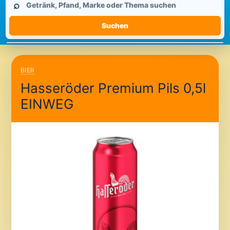
⌕
durchsuchen
Suchen
BIER
Hasseröder Premium Pils 0,5l
EINWEG