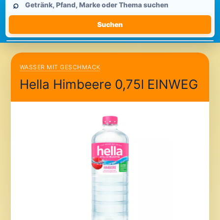
⌕
durchsuchen
Suchen
WASSER MIT GESCHMACK
Hella Himbeere 0,75l EINWEG