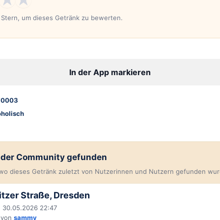
n Stern, um dieses Getränk zu bewerten.
In der App markieren
70003
oholisch
n der Community gefunden
, wo dieses Getränk zuletzt von Nutzerinnen und Nutzern gefunden wur
tzer Straße, Dresden
 30.05.2026 22:47
 von
sammy