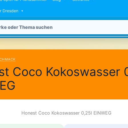
ür Dresden
SCHMACK
st Coco Kokoswasser 0
EG