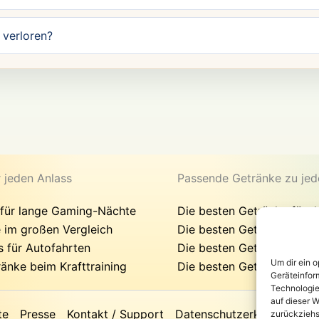
verloren?
r jeden Anlass
Passende Getränke zu jed
 für lange Gaming-Nächte
Die besten Getränke für d
 im großen Vergleich
Die besten Getränke für
 für Autofahrten
Die besten Getränke für d
Um dir ein 
ränke beim Krafttraining
Die besten Getränke für d
Geräteinfor
Technologie
auf dieser W
te
Presse
Kontakt / Support
Datenschutzerklärung
Im
zurückziehs