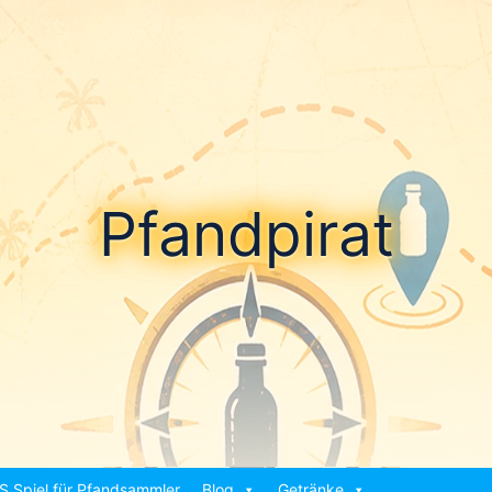
Pfandpirat
S Spiel für Pfandsammler
Blog
Getränke