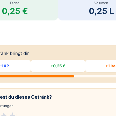
Pfand
Volumen
0,25 €
0,25 L
änk bringt dir
+1 XP
+0,25 €
+1 It
est du dieses Getränk?
rtungen
★
★