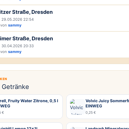
tzer Straße, Dresden
 29.05.2026 22:54
 von
sammy
imer Straße, Dresden
 30.04.2026 20:33
 von
sammy
CKEN
e Getränke
rell, Fruity Water Zitrone, 0,5 l
Volvic Juicy Sommerfr
NWEG
EINWEG
5 €
0,25 €
intéll Lemon 12x1l
Landpark Mineralwass