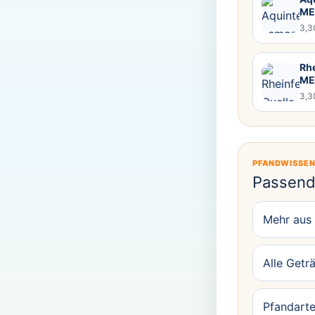
ME
3,3
Rhe
ME
3,3
PFANDWISSE
Passend
Mehr aus
Alle Getr
Pfandarte