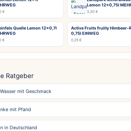
HRWEG
Lemon 12×0,75l ME
0 €
3,30 €
infels Quelle Lemon 12×0,7l
Active Fruits fruiity Himbeer
HRWEG
0,75l EINWEG
0 €
0,25 €
N
e Ratgeber
 Wasser mit Geschmack
änke mit Pfand
n in Deutschland