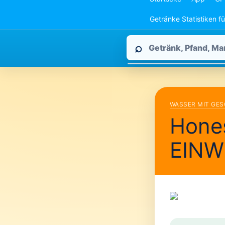
Getränke Statistiken f
Pfandpirat
⌕
durchsuchen
WASSER MIT GE
Hone
EINW