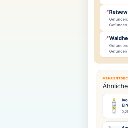
📍
Reisewi
Gefunden:
Gefunden
📍
Waldhe
Gefunden:
Gefunden
MEHR ENTDE
Ähnlich
Ivo
EI
0,2
Aqu