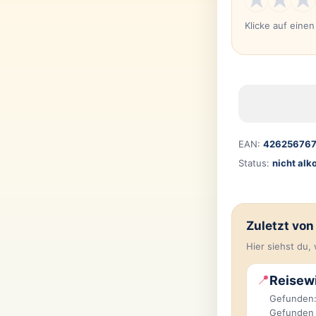
Klicke auf eine
EAN:
42625676
Status:
nicht alk
Zuletzt vo
Hier siehst du
📍
Reisewi
Gefunden:
Gefunden