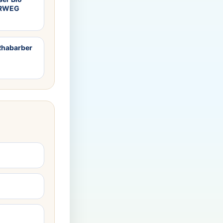
HRWEG
-Rhabarber