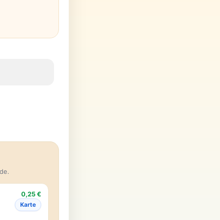
de.
0,25 €
Karte