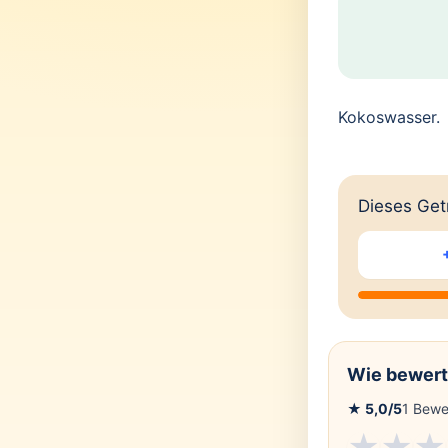
Kokoswasser.
Dieses Getr
Wie bewert
★
5,0
/5
1
Bewe
★
★
★