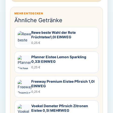
MEHR ENTDECKEN
Ähnliche Getränke
Rewe beste Wahl der Rote
Früchtetee1,0l EINWEG
0,25 €
Pfanner Eistee Lemon Sparkling
0,33l EINWEG
0,25 €
Freeway Premium Eistee Pfirsich 1,0l
EINWEG
0,25 €
Voekel Demeter Pfirsich Zitronen
Eistee 0,5l MEHRWEG