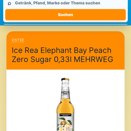
⌕
durchsuchen
Suchen
EISTEE
Ice Rea Elephant Bay Peach
Zero Sugar 0,33l MEHRWEG