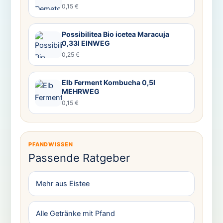
0,15 €
Possibilitea Bio icetea Maracuja
0,33l EINWEG
0,25 €
Elb Ferment Kombucha 0,5l
MEHRWEG
0,15 €
PFANDWISSEN
Passende Ratgeber
Mehr aus Eistee
Alle Getränke mit Pfand