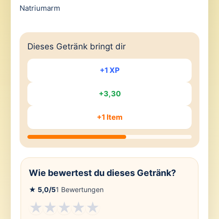
Natriumarm
Dieses Getränk bringt dir
+1 XP
+3,30
+1 Item
Wie bewertest du dieses Getränk?
★
5,0
/5
1
Bewertungen
★
★
★
★
★