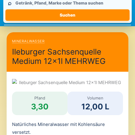
⌕
durchsuchen
Suchen
MINERALWASSER
Ileburger Sachsenquelle
Medium 12x1l MEHRWEG
Pfand
Volumen
3,30
12,00 L
Natürliches Mineralwasser mit Kohlensäure
versetzt.