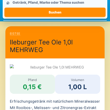
⌕
durchsuchen
Suchen
EISTEE
Ileburger Tee Ole 1,0l
MEHRWEG
Pfand
Volumen
0,15 €
1,00 L
Erfrischungsgetränk mit natürlichem Mineralwasser
Mit Rooibos-, Melissen- und Zitronengras-Extrakt