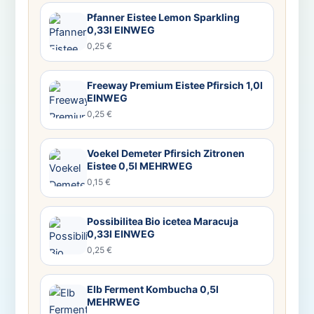
Pfanner Eistee Lemon Sparkling
0,33l EINWEG
0,25 €
Freeway Premium Eistee Pfirsich 1,0l
EINWEG
0,25 €
Voekel Demeter Pfirsich Zitronen
Eistee 0,5l MEHRWEG
0,15 €
Possibilitea Bio icetea Maracuja
0,33l EINWEG
0,25 €
Elb Ferment Kombucha 0,5l
MEHRWEG