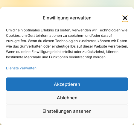
Startseite
Presse
Einwilligung verwalten
Kontakt / Support
Um dir ein optimales Erlebnis zu bieten, verwenden wir Technologien wie
Datenschutzerklärung
Cookies, um Geräteinformationen zu speichern und/oder darauf
AGB
zuzugreifen. Wenn du diesen Technologien zustimmst, können wir Daten
Widerrufsbelehrung
wie das Surfverhalten oder eindeutige IDs auf dieser Website verarbeiten.
Wenn du deine Einwilligung nicht erteilst oder zurückziehst, können
Versand und Lieferung
bestimmte Merkmale und Funktionen beeinträchtigt werden.
Zahlungsarten
Impressum
Dienste verwalten
Copyright © 2026 Pfandpirat | Präsentiert von
Zimmermanns
Akzeptieren
Internet & PR-Beratung
Ablehnen
Folge Pfandpirat
Einstellungen ansehen
Instagram
YouTube
Vertrag widerrufen
·
Versand und Lieferung