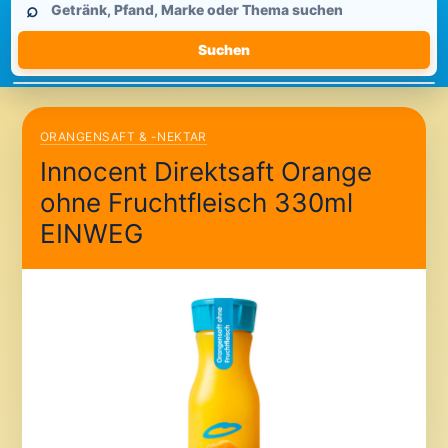
⌕
durchsuchen
Suchen
ORANGENSAFT & -NEKTAR
Innocent Direktsaft Orange
ohne Fruchtfleisch 330ml
EINWEG