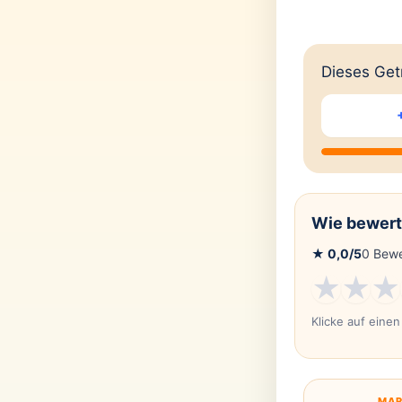
Dieses Getr
Wie bewert
★
0,0
/5
0
Bewe
★
★
★
Klicke auf eine
MAR