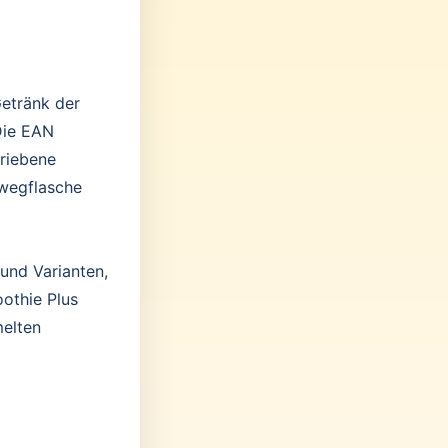
Getränk der
Die EAN
hriebene
wegflasche
und Varianten,
oothie Plus
melten