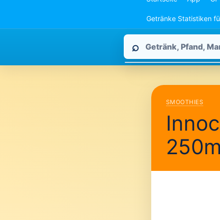
Getränke Statistiken f
Pfandpirat
⌕
durchsuchen
SMOOTHIES
Innoc
250m