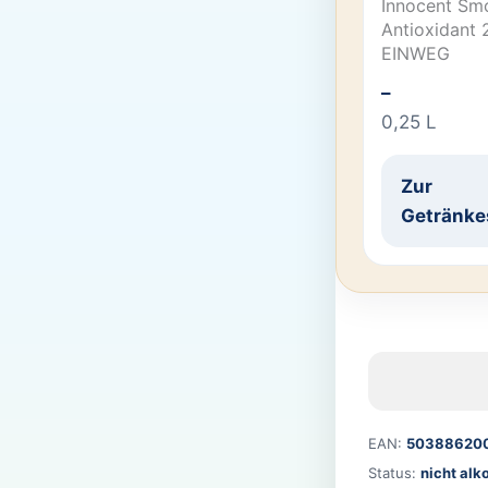
Innocent Smo
Antioxidant
EINWEG
–
0,25 L
Zur
Getränke
EAN:
503886200
Status:
nicht alk