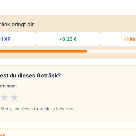
änk bringt dir
+1 XP
+0,25 €
+1 It
est du dieses Getränk?
rtungen
★
★
n Stern, um dieses Getränk zu bewerten.
KE