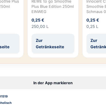
othie Plus
REWE to go Smoothie
Innocent 
 250ml
Plus Blue Edition 250ml
Smoothie 
EINWEG
Schmaus 0
0,25 €
0,25 €
250,00 L
0,25 L
Zur
Zur
seite
Getränkeseite
Getränk
In der App markieren
1519
oholisch