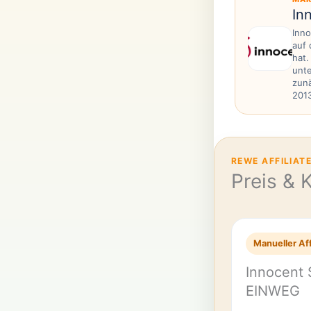
In
Inno
auf 
hat.
unte
zunä
2013
REWE AFFILIAT
Preis & 
Manueller Aff
Innocent 
EINWEG