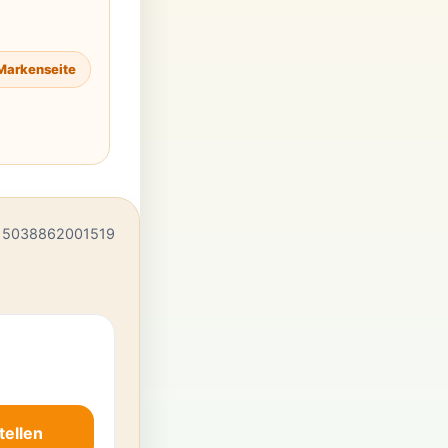
Markenseite
 5038862001519
tellen