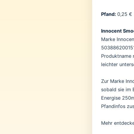
Pfand:
0,25 €
Innocent Smo
Marke Innocent
5038862001519
Produktname m
leichter unter
Zur Marke Inno
sobald sie im 
Energise 250m
Pfandinfos zu
Mehr entdeck