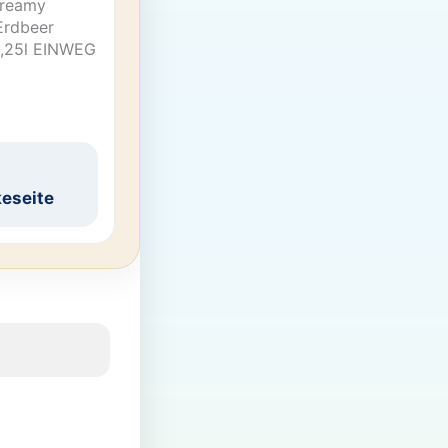
Creamy
Erdbeer
,25l EINWEG
eseite