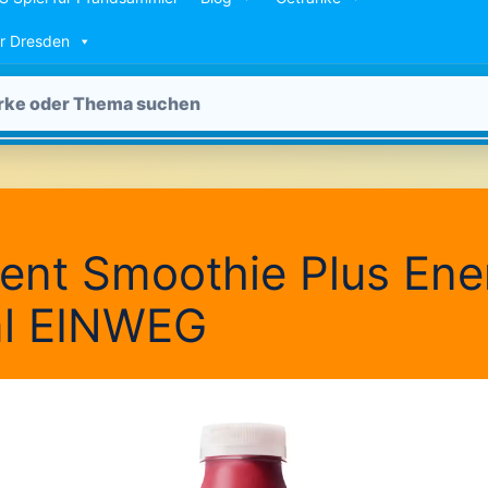
ür Dresden
ent Smoothie Plus Ene
l EINWEG