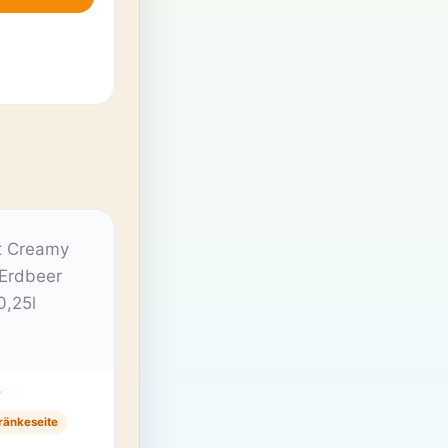
T
ränkeseite