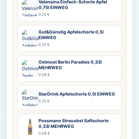
Valensina Einfach-Schorle Apfel
0,75l EINWEG
0,25 €
Gut&Günstig Apfelschorle 0,5l
EINWEG
0,25 €
Ostmost Berlin Paradies 0,33l
MEHRWEG
0,08 €
StarDrink Apfelschorle 0,5l EINWEG
0,25 €
Possmann Streuobst Saftschorle
0,33l MEHRWEG
0,08 €