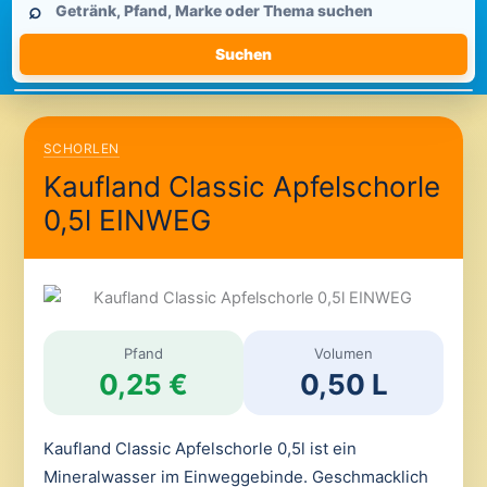
⌕
durchsuchen
Suchen
SCHORLEN
Kaufland Classic Apfelschorle
0,5l EINWEG
Pfand
Volumen
0,25 €
0,50 L
Kaufland Classic Apfelschorle 0,5l ist ein
Mineralwasser im Einweggebinde. Geschmacklich